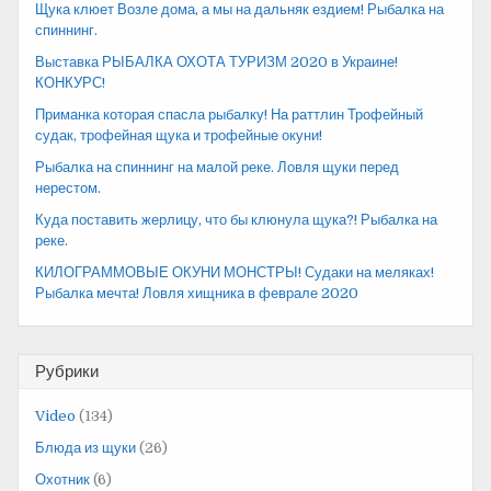
Щука клюет Возле дома, а мы на дальняк ездием! Рыбалка на
спиннинг.
Выставка РЫБАЛКА ОХОТА ТУРИЗМ 2020 в Украине!
КОНКУРС!
Приманка которая спасла рыбалку! На раттлин Трофейный
судак, трофейная щука и трофейные окуни!
Рыбалка на спиннинг на малой реке. Ловля щуки перед
нерестом.
Куда поставить жерлицу, что бы клюнула щука?! Рыбалка на
реке.
КИЛОГРАММОВЫЕ ОКУНИ МОНСТРЫ! Судаки на меляках!
Рыбалка мечта! Ловля хищника в феврале 2020
Рубрики
Video
(134)
Блюда из щуки
(26)
Охотник
(6)