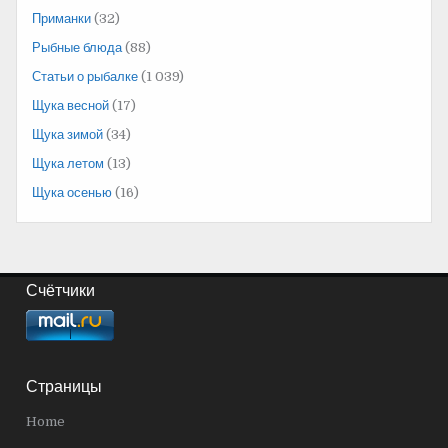
Приманки
(32)
Рыбные блюда
(88)
Статьи о рыбалке
(1 039)
Щука весной
(17)
Щука зимой
(34)
Щука летом
(13)
Щука осенью
(16)
Счётчики
Страницы
Home