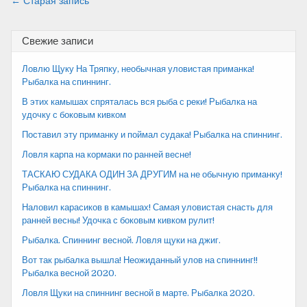
Навигация
← Старая запись
по
Свежие записи
записям
Ловлю Щуку На Тряпку, необычная уловистая приманка!
Рыбалка на спиннинг.
В этих камышах спряталась вся рыба с реки! Рыбалка на
удочку с боковым кивком
Поставил эту приманку и поймал судака! Рыбалка на спиннинг.
Ловля карпа на кормаки по ранней весне!
ТАСКАЮ СУДАКА ОДИН ЗА ДРУГИМ на не обычную приманку!
Рыбалка на спиннинг.
Наловил карасиков в камышах! Самая уловистая снасть для
ранней весны! Удочка с боковым кивком рулит!
Рыбалка. Спиннинг весной. Ловля щуки на джиг.
Вот так рыбалка вышла! Неожиданный улов на спиннинг!!
Рыбалка весной 2020.
Ловля Щуки на спиннинг весной в марте. Рыбалка 2020.