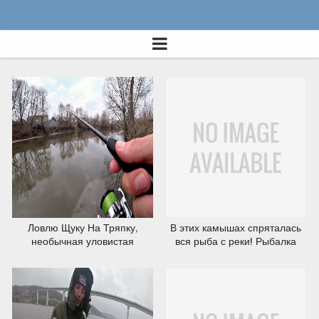
25.03.2020
24.03.2020
21.03.2020
21.03.2020
Ловлю Щуку На Тряпку,
В этих камышах спряталась
необычная уловистая
вся рыба с реки! Рыбалка
приманка! Рыбалка на
на удочку с боковым кивком
спиннинг.