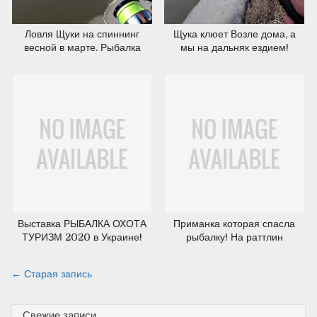
06.03.2020
29.02.2020
Ловля Щуки на спиннинг
Щука клюет Возле дома, а
весной в марте. Рыбалка
мы на дальняк ездием!
2020.
Рыбалка на спиннинг.
Выставка РЫБАЛКА ОХОТА
Приманка которая спасла
ТУРИЗМ 2020 в Украине!
рыбалку! На раттлин
КОНКУРС!
Трофейный судак,
трофейная щука и
Навигация
← Старая запись
трофейные окуни!
по
Свежие записи