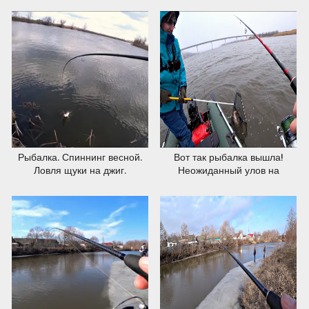
спиннинг.
Удочка с боковым кивком
рулит!
12.03.2020
08.03.2020
Рыбалка. Спиннинг весной.
Вот так рыбалка вышла!
Ловля щуки на джиг.
Неожиданный улов на
спиннинг!! Рыбалка весной
2020.