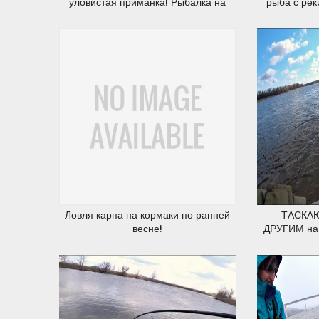
уловистая приманка! Рыбалка на
рыба с рек
спиннинг.
бо
16.03.2020
Ловля карпа на кормаки по ранней
ТАСКАЮ
весне!
ДРУГИМ на 
Рыба