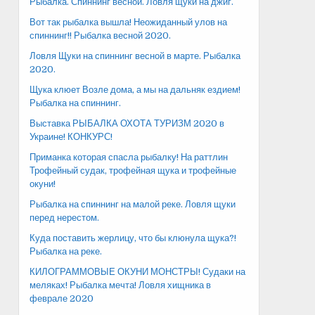
Рыбалка. Спиннинг весной. Ловля щуки на джиг.
Вот так рыбалка вышла! Неожиданный улов на
спиннинг!! Рыбалка весной 2020.
Ловля Щуки на спиннинг весной в марте. Рыбалка
2020.
Щука клюет Возле дома, а мы на дальняк ездием!
Рыбалка на спиннинг.
Выставка РЫБАЛКА ОХОТА ТУРИЗМ 2020 в
Украине! КОНКУРС!
Приманка которая спасла рыбалку! На раттлин
Трофейный судак, трофейная щука и трофейные
окуни!
Рыбалка на спиннинг на малой реке. Ловля щуки
перед нерестом.
Куда поставить жерлицу, что бы клюнула щука?!
Рыбалка на реке.
КИЛОГРАММОВЫЕ ОКУНИ МОНСТРЫ! Судаки на
меляках! Рыбалка мечта! Ловля хищника в
феврале 2020