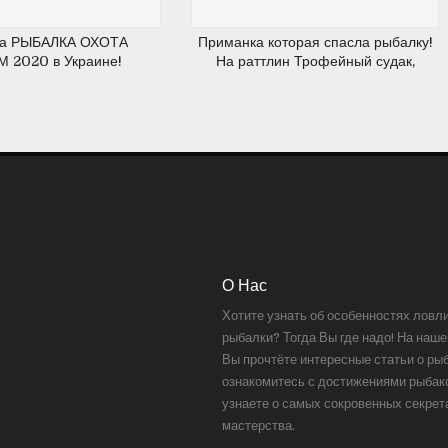
ка РЫБАЛКА ОХОТА
Приманка которая спасла рыбалку!
 2020 в Украине!
На раттлин Трофейный судак,
КОНКУРС!
трофейная щука и трофейные
окуни!
О Нас
Хотите узнать об особенностях ловл
рыбалки? Тогда Вы где надо! На наше
Вы прочтёте интересные статьи о ры
ознакомитесь с достижениями рыбак
узнаете о самых сокровенных секрет
мастерства.