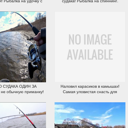
и! Рыбалка на удочку с
судака! Рыбалка на спиннинг.
ковым кивком
14.03.2020
12.03.2020
 СУДАКА ОДИН ЗА
Наловил карасиков в камышах!
не обычную приманку!
Самая уловистая снасть для
лка на спиннинг.
ранней весны! Удочка с боковым
кивком рулит!