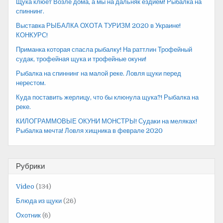
Щука клюет Возле дома, а мы на дальняк ездием! Рыбалка на
спиннинг.
Выставка РЫБАЛКА ОХОТА ТУРИЗМ 2020 в Украине!
КОНКУРС!
Приманка которая спасла рыбалку! На раттлин Трофейный
судак, трофейная щука и трофейные окуни!
Рыбалка на спиннинг на малой реке. Ловля щуки перед
нерестом.
Куда поставить жерлицу, что бы клюнула щука?! Рыбалка на
реке.
КИЛОГРАММОВЫЕ ОКУНИ МОНСТРЫ! Судаки на меляках!
Рыбалка мечта! Ловля хищника в феврале 2020
Рубрики
Video
(134)
Блюда из щуки
(26)
Охотник
(6)