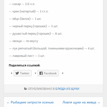
— сахар — 1/2 ч.л.
— хрен (натертый) — 1 ст.л.
— яйцо (белок) — 1 шт.
— черный перец (горошек) — 5 шт.
— душистый перец (горошек) — 6 шт.
— овощи — по вкусу
— лук репчатый (большой, тоненькими кружочками) — 4 шт.
— лавровый лист — 1 шт.
Поделиться ссылкой:
Twitter
Facebook
ОПУБЛИКОВАНО В
БЛЮДА ИЗ ЩУКИ
Навигация
← Рыбацкие хитрости осенью
Ловля щуки на живца →