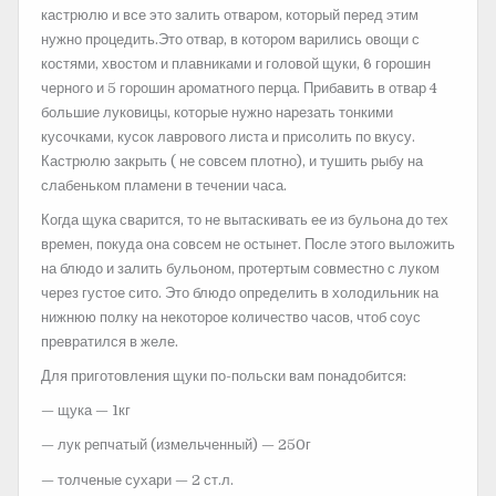
кастрюлю и все это залить отваром, который перед этим
нужно процедить.Это отвар, в котором варились овощи с
костями, хвостом и плавниками и головой щуки, 6 горошин
черного и 5 горошин ароматного перца. Прибавить в отвар 4
большие луковицы, которые нужно нарезать тонкими
кусочками, кусок лаврового листа и присолить по вкусу.
Кастрюлю закрыть ( не совсем плотно), и тушить рыбу на
слабеньком пламени в течении часа.
Когда щука сварится, то не вытаскивать ее из бульона до тех
времен, покуда она совсем не остынет. После этого выложить
на блюдо и залить бульоном, протертым совместно с луком
через густое сито. Это блюдо определить в холодильник на
нижнюю полку на некоторое количество часов, чтоб соус
превратился в желе.
Для приготовления щуки по-польски вам понадобится:
— щука — 1кг
— лук репчатый (измельченный) — 250г
— толченые сухари — 2 ст.л.