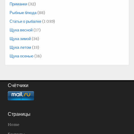
Приманки
(32)
Рыбные блюда
(88)
Статьи о рыбалке
(1 039)
Щука весной
(17)
Щука зимой
(34)
Щука летом
(13)
Щука осенью
(16)
Счётчики
Страницы
Home