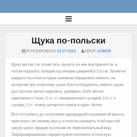
Щука по-польски
ОПУБЛИКОВАНО
23.07.2012
АВТОР
ADMIN
Щуку весом 1 кг почистить, вынуть из нее внутренности, а
потом порезать поперек кусочками шириной в 1/2 см. Затем из
каждого кусочка острым ножиком повырезать мякоть, не
испортив при этом кожу щуки.
Кости поудалять, мякоть щуки
достаточно мелко нарубить, добавить 250г мелко
нарезанного лука, 2 ст. л. панировочных сухарей, 1/2 ч. л.
сахара, 1 ст. ложку натертого хрена и один белок.
Все это взбить до получения однородной пышноватой массы,
присолить по своему вкусу и плотно начинить этой массой
шкуру щуки, придав кусочкам их первоначальный вид.
Зафаршированные порции нужно положить в плоскую