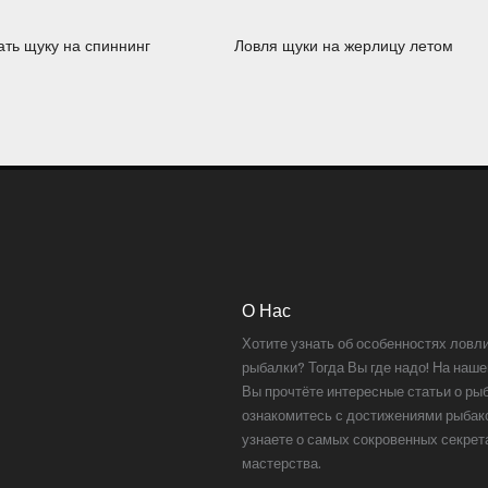
ать щуку на спиннинг
Ловля щуки на жерлицу летом
О Нас
Хотите узнать об особенностях ловл
рыбалки? Тогда Вы где надо! На наше
Вы прочтёте интересные статьи о ры
ознакомитесь с достижениями рыбак
узнаете о самых сокровенных секрет
мастерства.