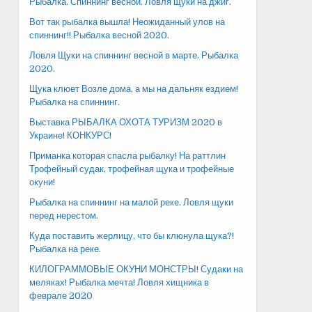
Рыбалка. Спиннинг весной. Ловля щуки на джиг.
Вот так рыбалка вышла! Неожиданный улов на
спиннинг!! Рыбалка весной 2020.
Ловля Щуки на спиннинг весной в марте. Рыбалка
2020.
Щука клюет Возле дома, а мы на дальняк ездием!
Рыбалка на спиннинг.
Выставка РЫБАЛКА ОХОТА ТУРИЗМ 2020 в
Украине! КОНКУРС!
Приманка которая спасла рыбалку! На раттлин
Трофейный судак, трофейная щука и трофейные
окуни!
Рыбалка на спиннинг на малой реке. Ловля щуки
перед нерестом.
Куда поставить жерлицу, что бы клюнула щука?!
Рыбалка на реке.
КИЛОГРАММОВЫЕ ОКУНИ МОНСТРЫ! Судаки на
меляках! Рыбалка мечта! Ловля хищника в
феврале 2020