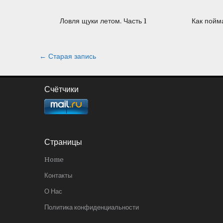
Ловля щуки летом. Часть 1
Как пойм
Навигация
← Старая запись
по
записям
Счётчики
Страницы
Home
Контакты
О Нас
Политика конфиденциальности