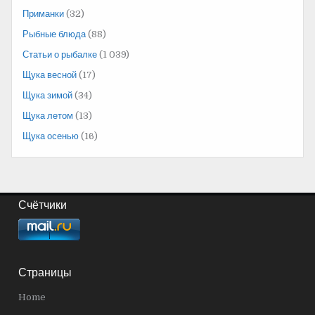
Приманки
(32)
Рыбные блюда
(88)
Статьи о рыбалке
(1 039)
Щука весной
(17)
Щука зимой
(34)
Щука летом
(13)
Щука осенью
(16)
Счётчики
Страницы
Home