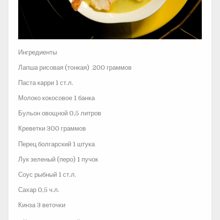
Ингредиенты
Лапша рисовая (тонкая) 200 граммов
Паста карри 1 ст.л.
Молоко кокосовое 1 банка
Бульон овощной 0,5 литров
Креветки 300 граммов
Перец болгарский 1 штука
Лук зеленый (перо) 1 пучок
Соус рыбный 1 ст.л.
Сахар 0,5 ч.л.
Кинза
3 веточки