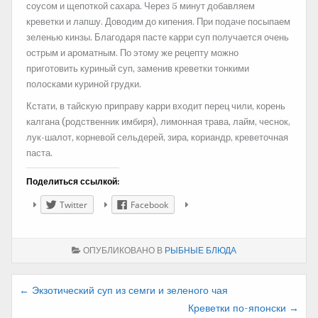
соусом и щепоткой сахара. Через 5 минут добавляем
креветки и лапшу. Доводим до кипения. При подаче посыпаем
зеленью кинзы. Благодаря пасте карри суп получается очень
острым и ароматным. По этому же рецепту можно
приготовить куриный суп, заменив креветки тонкими
полосками куриной грудки.
Кстати, в тайскую приправу карри входит перец чили, корень
калгана (родственник имбиря), лимонная трава, лайм, чеснок,
лук-шалот, корневой сельдерей, зира, кориандр, креветочная
паста.
Поделиться ссылкой:
Twitter
Facebook
ОПУБЛИКОВАНО В
РЫБНЫЕ БЛЮДА
Навигация
← Экзотический суп из семги и зеленого чая
Креветки по-японски →
по