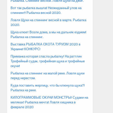
Рыбалка. Спиннинг весной. Ловля щуки на джиг.
Вот так рыбалка вышла! Неожиданный улов на
спиннинг!! Рыбалка весной 2020.
Ловля Щуки на спиннинг весной в марте. Рыбалка
2020.
Щука клюет Возле дома, а мы на дальняк ездием!
Рыбалка на спиннинг.
Выставка РЫБАЛКА ОХОТА ТУРИЗМ 2020 в
Украине! КОНКУРС!
Приманка которая спасла рыбалку! На раттлин
Трофейный судак, трофейная щука и трофейные
окуни!
Рыбалка на спиннинг на малой реке. Ловля щуки
перед нерестом.
Куда поставить жерлицу, что бы клюнула щука?!
Рыбалка на реке.
КИЛОГРАММОВЫЕ ОКУНИ МОНСТРЫ! Судаки на
меляках! Рыбалка мечта! Ловля хищника в
феврале 2020