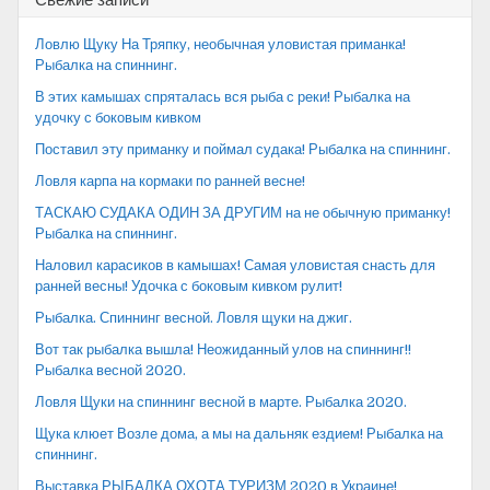
Свежие записи
Ловлю Щуку На Тряпку, необычная уловистая приманка!
Рыбалка на спиннинг.
В этих камышах спряталась вся рыба с реки! Рыбалка на
удочку с боковым кивком
Поставил эту приманку и поймал судака! Рыбалка на спиннинг.
Ловля карпа на кормаки по ранней весне!
ТАСКАЮ СУДАКА ОДИН ЗА ДРУГИМ на не обычную приманку!
Рыбалка на спиннинг.
Наловил карасиков в камышах! Самая уловистая снасть для
ранней весны! Удочка с боковым кивком рулит!
Рыбалка. Спиннинг весной. Ловля щуки на джиг.
Вот так рыбалка вышла! Неожиданный улов на спиннинг!!
Рыбалка весной 2020.
Ловля Щуки на спиннинг весной в марте. Рыбалка 2020.
Щука клюет Возле дома, а мы на дальняк ездием! Рыбалка на
спиннинг.
Выставка РЫБАЛКА ОХОТА ТУРИЗМ 2020 в Украине!