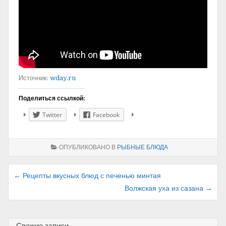
Источник:
wday.ru
Поделиться ссылкой:
Twitter
Facebook
ОПУБЛИКОВАНО В
РЫБНЫЕ БЛЮДА
Навигация
← Рецепты вкусных блюд с печенью минтая
Волжская уха из сазана →
по
записям