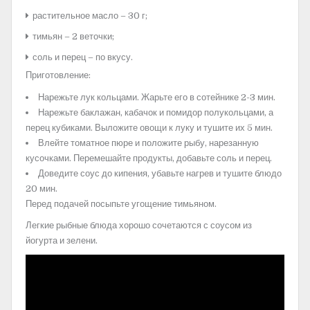
растительное масло – 30 г;
тимьян – 2 веточки;
соль и перец – по вкусу.
Приготовление:
Нарежьте лук кольцами. Жарьте его в сотейнике 2-3 мин.
Нарежьте баклажан, кабачок и помидор полукольцами, а
перец кубиками. Выложите овощи к луку и тушите их 5 мин.
Влейте томатное пюре и положите рыбу, нарезанную
кусочками. Перемешайте продукты, добавьте соль и перец.
Доведите соус до кипения, убавьте нагрев и тушите блюдо
20 мин.
Перед подачей посыпьте угощение тимьяном.
Легкие рыбные блюда хорошо сочетаются с соусом из
йогурта и зелени.