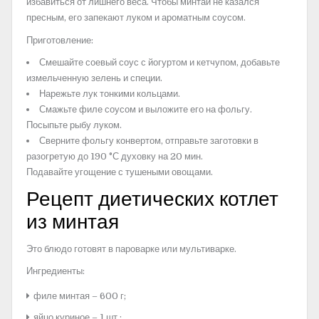
избавиться от лишнего веса. Чтобы минтай не казался
пресным, его запекают луком и ароматным соусом.
Приготовление:
Смешайте соевый соус с йогуртом и кетчупом, добавьте
измельченную зелень и специи.
Нарежьте лук тонкими кольцами.
Смажьте филе соусом и выложите его на фольгу.
Посыпьте рыбу луком.
Сверните фольгу конвертом, отправьте заготовки в
разогретую до 190 °С духовку на 20 мин.
Подавайте угощение с тушеными овощами.
Рецепт диетических котлет
из минтая
Это блюдо готовят в пароварке или мультиварке.
Ингредиенты:
филе минтая – 600 г;
яйцо куриное – 1 шт.;