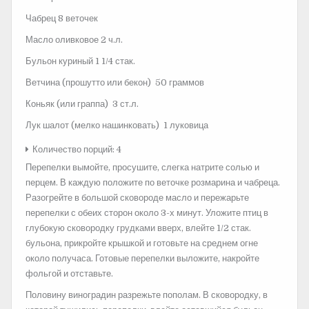
Чабрец 8 веточек
Масло оливковое 2 ч.л.
Бульон куриный 1 1/4 стак.
Ветчина (прошутто или бекон) 50 граммов
Коньяк (или граппа) 3 ст.л.
Лук шалот (мелко нашинковать) 1 луковица
Количество порций: 4
Перепелки вымойте, просушите, слегка натрите солью и
перцем. В каждую положите по веточке розмарина и чабреца.
Разогрейте в большой сковороде масло и пережарьте
перепелки с обеих сторон около 3-х минут. Уложите птиц в
глубокую сковородку грудками вверх, влейте 1/2 стак.
бульона, прикройте крышкой и готовьте на среднем огне
около получаса. Готовые перепелки выложите, накройте
фольгой и отставьте.
Половину виноградин разрежьте пополам. В сковородку, в