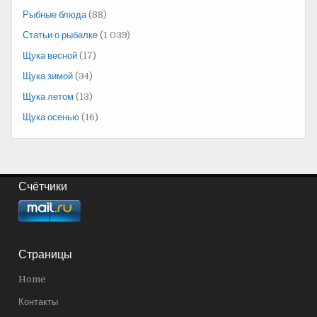
Рыбные блюда
(88)
Статьи о рыбалке
(1 039)
Щука весной
(17)
Щука зимой
(34)
Щука летом
(13)
Щука осенью
(16)
Счётчики
Страницы
Home
Контакты