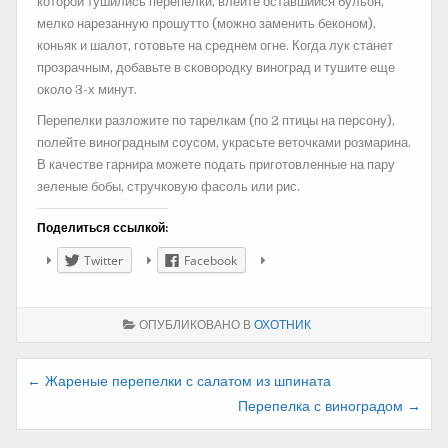
которой тушились перепелки, влейте оставшийся бульон,
мелко нарезанную прошутто (можно заменить беконом),
коньяк и шалот, готовьте на среднем огне. Когда лук станет
прозрачным, добавьте в сковородку виноград и тушите еще
около 3-х минут.
Перепелки разложите по тарелкам (по 2 птицы на персону),
полейте виноградным соусом, украсьте веточками розмарина.
В качестве гарнира можете подать приготовленные на пару
зеленые бобы, стручковую фасоль или рис.
Поделиться ссылкой:
Twitter
Facebook
ОПУБЛИКОВАНО В
ОХОТНИК
Навигация
← Жареные перепелки с салатом из шпината
Перепелка с виноградом →
по
записям