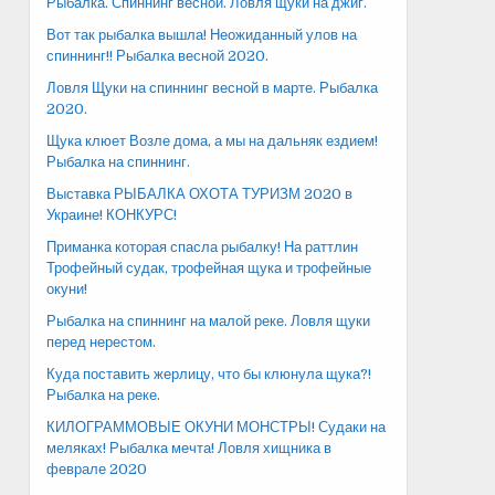
Рыбалка. Спиннинг весной. Ловля щуки на джиг.
Вот так рыбалка вышла! Неожиданный улов на
спиннинг!! Рыбалка весной 2020.
Ловля Щуки на спиннинг весной в марте. Рыбалка
2020.
Щука клюет Возле дома, а мы на дальняк ездием!
Рыбалка на спиннинг.
Выставка РЫБАЛКА ОХОТА ТУРИЗМ 2020 в
Украине! КОНКУРС!
Приманка которая спасла рыбалку! На раттлин
Трофейный судак, трофейная щука и трофейные
окуни!
Рыбалка на спиннинг на малой реке. Ловля щуки
перед нерестом.
Куда поставить жерлицу, что бы клюнула щука?!
Рыбалка на реке.
КИЛОГРАММОВЫЕ ОКУНИ МОНСТРЫ! Судаки на
меляках! Рыбалка мечта! Ловля хищника в
феврале 2020