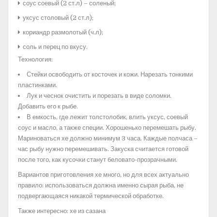
соус соевый (2 ст.л) – соленый;
уксус столовый (2 ст.л);
кориандр размолотый (ч.л);
соль и перец по вкусу.
Технология:
Стейки освободить от косточек и кожи. Нарезать тонкими
пластинками.
Лук и чеснок очистить и порезать в виде соломки.
Добавить его к рыбе.
В емкость, где лежит толстолобик, влить уксус, соевый
соус и масло, а также специи. Хорошенько перемешать рыбу.
Мариноваться хе должно минимум 3 часа. Каждые полчаса –
час рыбу нужно перемешивать. Закуска считается готовой
после того, как кусочки станут беловато-прозрачными.
Вариантов приготовления хе много, но для всех актуально
правило: использоваться должна именно сырая рыба, не
подвергающаяся никакой термической обработке.
Также интересно: хе из сазана