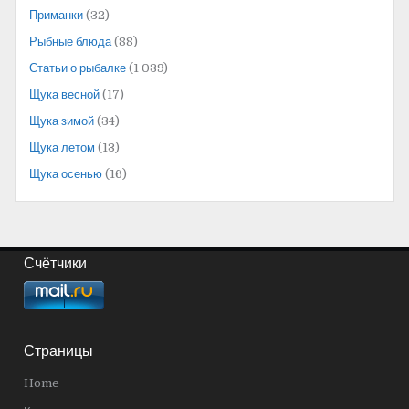
Приманки
(32)
Рыбные блюда
(88)
Статьи о рыбалке
(1 039)
Щука весной
(17)
Щука зимой
(34)
Щука летом
(13)
Щука осенью
(16)
Счётчики
Страницы
Home