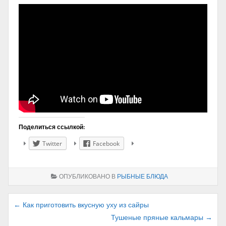
Поделиться ссылкой:
Twitter
Facebook
ОПУБЛИКОВАНО В
РЫБНЫЕ БЛЮДА
Навигация
← Как приготовить вкусную уху из сайры
Тушеные пряные кальмары →
по