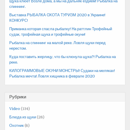
Щука клюет Возле дома, а мы на дальняк ездием! Рыбалка на
спиннинг.
Выставка РЫБАЛКА ОХОТА ТУРИЗМ 2020 в Украине!
КОНКУРС!
Приманка которая спасла рыбалку! На раттлин Трофейный
судак, трофейная щука и трофейные окуни!
Рыбалка на спиннинг на малой реке. Ловля щуки перед
нерестом.
Куда поставить жерлицу, что бы клюнула щука?! Рыбалка на
реке.
КИЛОГРАММОВЫЕ ОКУНИ МОНСТРЫ! Судаки на меляках!
Рыбалка мечта! Ловля хищника в феврале 2020
Рубрики
Video
(134)
Блюда из щуки
(26)
Охотник
(6)