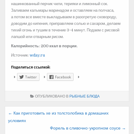
нашинкованный перчик чили, терияки и лимонный сок.
Заливаем кальмары маринадом и оставляем на полчаса,
а потом все вместе выкладываем в разогретую сковороду,
доводим до кипения, приправляем солью и сахаром, делаем
тихий огонь и тушим в течение 3−4 минут. Подаем с рисовой
лапшой или отварным рисом.
Калорийность: 200 ккал в порции.
Источник:
wday.ru
Поделиться ссылкой:
Twitter
Facebook
ОПУБЛИКОВАНО В
РЫБНЫЕ БЛЮДА
Навигация
← Как приготовить хе из толстолобика в домашних
условиях
по
Форель в сливочно-укропном соусе →
записям