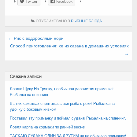
Twitter
Facebook
ОПУБЛИКОВАНО В
РЫБНЫЕ БЛЮДА
Навигация
← Рис с водорослями нори
Способ приготовления: хе из сазана в домашних условиях
по
→
записям
Свежие записи
Ловлю Щуку На Тряпку, необычная уловистая приманка!
Рыбалка на спиннинг.
В этих камышах спряталась вся рыба с реки! Рыбалка на
удочку с боковым кивком
Поставил эту приманку и поймал судака! Рыбалка на спиннинг.
Ловля карпа на кормаки по ранней весне!
ТАСКАЮ СУДАКА ОДИН ЗА ДРУГИМ на не обычную приманку!