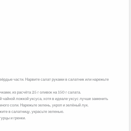
вёрдые части. Нарвите салат руками в салатник или
нарежьте
ами, из расчёта 25 г оливок на 150 г салата.
 чайной ложкой уксуса, хотя в идеале уксус лучше заменить
ого соли. Нарежьте зелень, укроп и зелёный лук.
ите в салатницу, украсьте зеленью.
урцы и гренки.