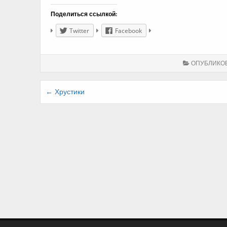
Поделиться ссылкой:
Twitter
Facebook
ОПУБЛИКО
Навигация
← Хрустики
по
записям