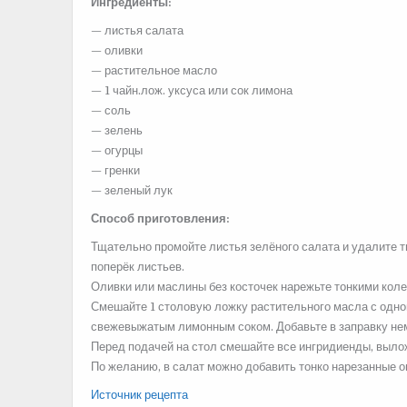
Ингредиенты:
— листья салата
— оливки
— растительное масло
— 1 чайн.лож. уксуса или сок лимона
— соль
— зелень
— огурцы
— гренки
— зеленый лук
Способ приготовления:
Тщательно промойте листья зелёного салата и удалите т
поперёк листьев.
Оливки или маслины без косточек нарежьте тонкими колечк
Смешайте 1 столовую ложку растительного масла с одной
свежевыжатым лимонным соком. Добавьте в заправку немн
Перед подачей на стол смешайте все ингридиенды, вылож
По желанию, в салат можно добавить тонко нарезанные ог
Источник рецепта