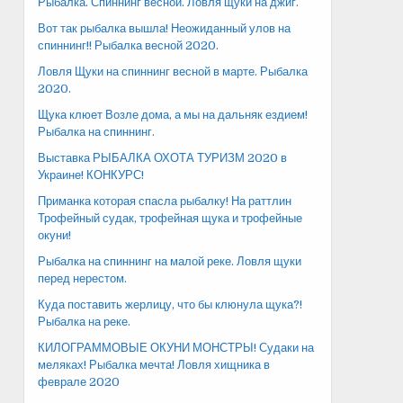
Рыбалка. Спиннинг весной. Ловля щуки на джиг.
Вот так рыбалка вышла! Неожиданный улов на
спиннинг!! Рыбалка весной 2020.
Ловля Щуки на спиннинг весной в марте. Рыбалка
2020.
Щука клюет Возле дома, а мы на дальняк ездием!
Рыбалка на спиннинг.
Выставка РЫБАЛКА ОХОТА ТУРИЗМ 2020 в
Украине! КОНКУРС!
Приманка которая спасла рыбалку! На раттлин
Трофейный судак, трофейная щука и трофейные
окуни!
Рыбалка на спиннинг на малой реке. Ловля щуки
перед нерестом.
Куда поставить жерлицу, что бы клюнула щука?!
Рыбалка на реке.
КИЛОГРАММОВЫЕ ОКУНИ МОНСТРЫ! Судаки на
меляках! Рыбалка мечта! Ловля хищника в
феврале 2020