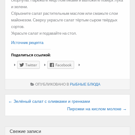
скорлупы. Нарежьте яйцо ломтиками и выложите поверх лука
и зелени.
Сбрызните салат растительным маслом или смажьте слои
майонезом. Сверху украсьте салат тёртым сыром твёрдых
сортов.
Украсьте салат и подавайте на стол.
Источник рецепта
Поделиться ссылкой:
Twitter
Facebook
ОПУБЛИКОВАНО В
РЫБНЫЕ БЛЮДА
Навигация
← Зелёный салат с оливками и гренками
Пирожки на кислом молоке →
по
записям
Свежие записи