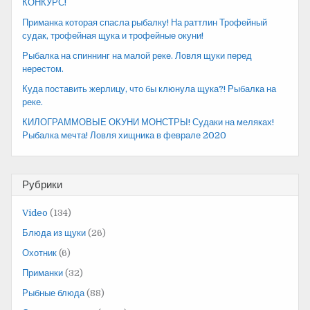
КОНКУРС!
Приманка которая спасла рыбалку! На раттлин Трофейный
судак, трофейная щука и трофейные окуни!
Рыбалка на спиннинг на малой реке. Ловля щуки перед
нерестом.
Куда поставить жерлицу, что бы клюнула щука?! Рыбалка на
реке.
КИЛОГРАММОВЫЕ ОКУНИ МОНСТРЫ! Судаки на меляках!
Рыбалка мечта! Ловля хищника в феврале 2020
Рубрики
Video
(134)
Блюда из щуки
(26)
Охотник
(6)
Приманки
(32)
Рыбные блюда
(88)