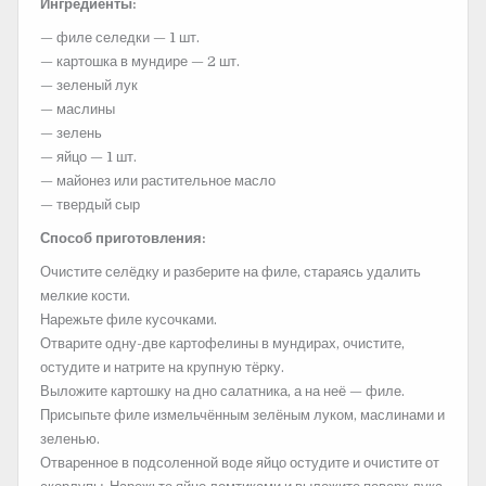
Ингредиенты:
— филе селедки — 1 шт.
— картошка в мундире — 2 шт.
— зеленый лук
— маслины
— зелень
— яйцо — 1 шт.
— майонез или растительное масло
— твердый сыр
Способ приготовления:
Очистите селёдку и разберите на филе, стараясь удалить
мелкие кости.
Нарежьте филе
кусочками.
Отварите одну-две картофелины в мундирах, очистите,
остудите и натрите на крупную тёрку.
Выложите картошку на дно салатника, а на неё — филе.
Присыпьте филе измельчённым зелёным луком, маслинами и
зеленью.
Отваренное в подсоленной воде яйцо остудите и очистите от