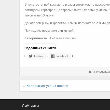
В толстостенной кастрюле в разогретом масле пассеруе
помидоры, картофель, лавровый лист и половину кинзы.
тихом огне 10 минут.
Добавляем рыбу и креветки. Томим на тихом огне 8 мину
При подаче посыпаем суп кинзой.
Калорийность:
352 ккал в порции.
Поделиться ссылкой:
Twitter
Facebook
ОПУБЛИКО
Навигация
← Карельская уха из лосося
по
записям
Счётчики