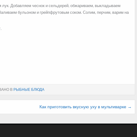
м лук. Добавляем чеснок и сельдерей, обжариваем, выкладываем
 Заливаем бульоном и грейпфрутовым соком. Солим, перчим, варим на
т.
ВАНО В
РЫБНЫЕ БЛЮДА
Как приготовить вкусную уху в мультиварке →