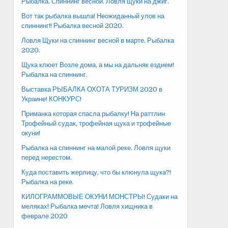
Рыбалка. Спиннинг весной. Ловля щуки на джиг.
Вот так рыбалка вышла! Неожиданный улов на
спиннинг!! Рыбалка весной 2020.
Ловля Щуки на спиннинг весной в марте. Рыбалка
2020.
Щука клюет Возле дома, а мы на дальняк ездием!
Рыбалка на спиннинг.
Выставка РЫБАЛКА ОХОТА ТУРИЗМ 2020 в
Украине! КОНКУРС!
Приманка которая спасла рыбалку! На раттлин
Трофейный судак, трофейная щука и трофейные
окуни!
Рыбалка на спиннинг на малой реке. Ловля щуки
перед нерестом.
Куда поставить жерлицу, что бы клюнула щука?!
Рыбалка на реке.
КИЛОГРАММОВЫЕ ОКУНИ МОНСТРЫ! Судаки на
меляках! Рыбалка мечта! Ловля хищника в
феврале 2020