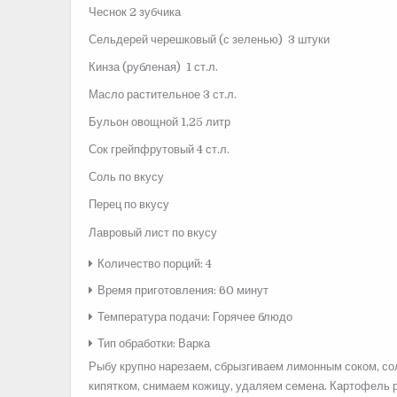
Чеснок 2 зубчика
Сельдерей черешковый (с зеленью) 3 штуки
Кинза (рубленая
) 1 ст.л.
Масло растительное 3 ст.л.
Бульон овощной 1,25 литр
Сок грейпфрутовый 4 ст.л.
Соль по вкусу
Перец по вкусу
Лавровый лист по вкусу
Количество порций: 4
Время приготовления: 60 минут
Температура подачи: Горячее блюдо
Тип обработки: Варка
Рыбу крупно нарезаем, сбрызгиваем лимонным соком, сол
кипятком, снимаем кожицу, удаляем семена. Картофель 