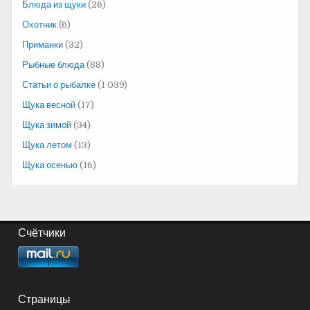
Блюда из щуки
(26)
Охотник
(6)
Приманки
(32)
Рыбные блюда
(88)
Статьи о рыбалке
(1 039)
Щука весной
(17)
Щука зимой
(34)
Щука летом
(13)
Щука осенью
(16)
Счётчики
Страницы