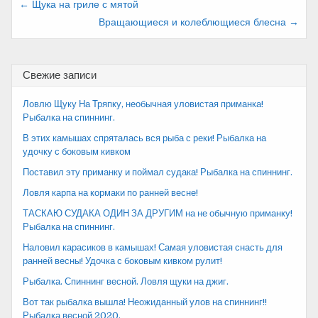
Навигация
← Щука на гриле с мятой
Вращающиеся и колеблющиеся блесна →
по
записям
Свежие записи
Ловлю Щуку На Тряпку, необычная уловистая приманка!
Рыбалка на спиннинг.
В этих камышах спряталась вся рыба с реки! Рыбалка на
удочку с боковым кивком
Поставил эту приманку и поймал судака! Рыбалка на спиннинг.
Ловля карпа на кормаки по ранней весне!
ТАСКАЮ СУДАКА ОДИН ЗА ДРУГИМ на не обычную приманку!
Рыбалка на спиннинг.
Наловил карасиков в камышах! Самая уловистая снасть для
ранней весны! Удочка с боковым кивком рулит!
Рыбалка. Спиннинг весной. Ловля щуки на джиг.
Вот так рыбалка вышла! Неожиданный улов на спиннинг!!
Рыбалка весной 2020.