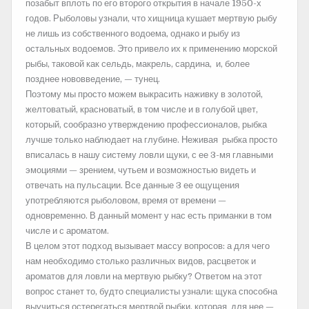
позабыт вплоть по его второго открытия в начале 1950-х
годов. Рыболовы узнали, что хищница кушает мертвую рыбу
не лишь из собственного водоема, однако и рыбу из
остальных водоемов. Это привело их к применению морской
рыбы, таковой как сельдь, макрель, сардина, и, более
позднее нововведение, — тунец.
Поэтому мы просто можем выкрасить наживку в золотой,
желтоватый, красноватый, в том числе и в голубой цвет,
который, сообразно утверждению профессионалов, рыбка
лучше только наблюдает на глубине. Неживая рыбка просто
вписалась в нашу систему ловли щуки, с ее 3-мя главными
эмоциями — зрением, чутьем и возможностью видеть и
отвечать на пульсации. Все данные 3 ее ощущения
употребляются рыболовом, время от времени —
одновременно. В данный момент у нас есть приманки в том
числе и с ароматом.
В целом этот подход вызывает массу вопросов: а для чего
нам необходимо столько различных видов, расцветок и
ароматов для ловли на мертвую рыбку? Ответом на этот
вопрос станет то, будто специалисты узнали: щука способна
выучиться остерегаться мертвой рыбки, которая для нее —