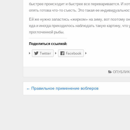
быстрее происходит и быстрее все переваривается. И хот
опять готова что-то съесть. Это такая ее индивидуально
Ей же нужно запастись «жирком» на зиму, вот поэтому он
еда и иногда приходилось наблюдать такую картину, что 
проглоченной рыбы.
Поделиться ссылкой:
Twitter
Facebook
ОПУБЛИК
Навигация
← Правильное применение воблеров
по
записям