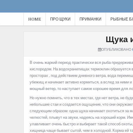
HOME
ПРО ЩУКИ
ПРИМАНКИ
РЫБНЫЕ Б
Щука 
ОПУБЛИКОВАНО
В очень жаркий период практически вся рыба придерживае
кислородом. На водохранилищах термоклин образуется в 
просторах , под действием дневного ветра, вода переме
убежищ и начинает активно кормиться, а вслед за ними 
мощный ветер, то наступает самое хорошее время для ло
Но нужно помнить, что в тех местах, где нет ветра, не бу
небольшие стаи и создается ощущение, что они окружают
следующим образом: одна щука начинает охотиться за м
челюстей, плывут на звуки, надеясь на хороший корм. Им
улавливает очень быстро и выбирает такой способ охоты,
хищница чаще бывает сытой, чем в холодной. Корма ей та