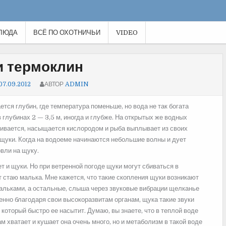
ЛЮДА
ВСЁ ПО ОХОТНИЧЬИ
VIDEO
и термоклин
07.09.2012
АВТОР
ADMIN
тся глубин, где температура поменьше, но вода не так богата
глубинах 2 — 3,5 м, иногда и глубже.
На открытых же водных
шивается, насыщается кислородом и рыба выплывает из своих
и щуки. Когда на водоеме начинаются небольшие волны и дует
вли на щуку.
дет и щуки. Но при ветренной погоде щуки могут сбиваться в
 стаю малька. Мне кажется, что такие скопления щуки возникают
альками, а остальные, слыша через звуковые вибрации щелканье
енно благодаря свои высокоразвитам органам, щука такие звуки
 который быстро ее насытит. Думаю, вы знаете, что в теплой воде
м хватает и кушает она очень много, но и метаболизм в такой воде