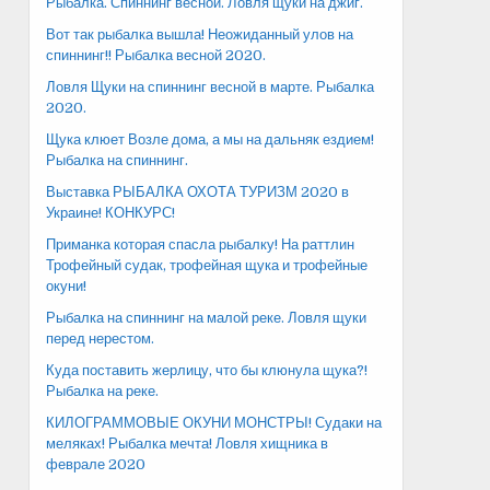
Рыбалка. Спиннинг весной. Ловля щуки на джиг.
Вот так рыбалка вышла! Неожиданный улов на
спиннинг!! Рыбалка весной 2020.
Ловля Щуки на спиннинг весной в марте. Рыбалка
2020.
Щука клюет Возле дома, а мы на дальняк ездием!
Рыбалка на спиннинг.
Выставка РЫБАЛКА ОХОТА ТУРИЗМ 2020 в
Украине! КОНКУРС!
Приманка которая спасла рыбалку! На раттлин
Трофейный судак, трофейная щука и трофейные
окуни!
Рыбалка на спиннинг на малой реке. Ловля щуки
перед нерестом.
Куда поставить жерлицу, что бы клюнула щука?!
Рыбалка на реке.
КИЛОГРАММОВЫЕ ОКУНИ МОНСТРЫ! Судаки на
меляках! Рыбалка мечта! Ловля хищника в
феврале 2020