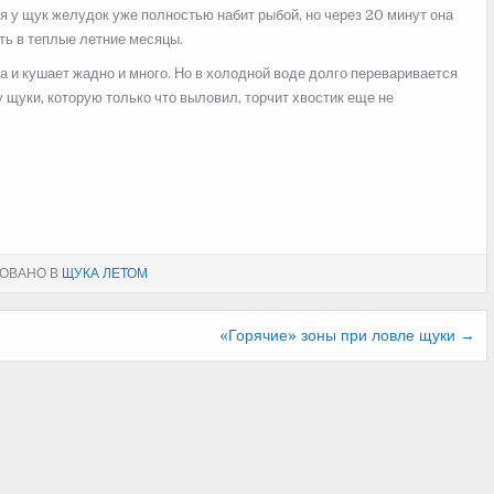
я у щук желудок уже полностью набит рыбой, но через 20 минут она
сть в теплые летние месяцы.
а и кушает жадно и много. Но в холодной воде долго переваривается
у щуки, которую только что выловил, торчит хвостик еще не
ОВАНО В
ЩУКА ЛЕТОМ
«Горячие» зоны при ловле щуки →