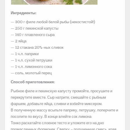
Ингредиенты:
— 300 г филе любой белой рыбы (некостистой!)
— 250 г пекинской капусты
— 140 г плавленого сыра
— 2 яйца
— 12 стакана 20%-ных сливок
— 1 ч.л. паприки
— 1 ч.л. сухой петрушки
— 1 ч.л. лимонного сока
— соль, молотый перец
Способ приготовления:
Рыбное филе и пекинскую
капусту промойте, просушите и
перекрутите вместе. Сыр натрите, смешайте с рыбным
фаршем, добавьте яйца, сливки и взбейте миксером.
В полученную массу всыпьте паприку, петрушку, поперчите и
посолите по вкусу. В конце влейте сок лимона
Тонко раскатайте слоеное тесто и уложите его на дно
промасленных формочек. Сверху – полученную смесь, края