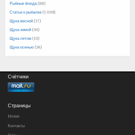
Рыбные блюда
(88)
Статьи о рыбалке
(1 039)
Щука весной
(17)
Щука зимой
(34)
Щука летом
(13)
Щука осенью
(16)
Счётчики
Страницы
Home
Контакты