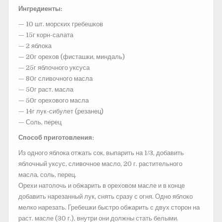
Ингредиенты:
— 10 шт. морских гребешков
— 15г корн-салата
— 2 яблока
— 20г орехов (фисташки, миндаль)
— 25г яблочного уксуса
— 80г сливочного масла
— 50г раст. масла
— 50г орехового масла
— 14г лук-сибулет (резанец)
— Соль, перец
Способ приготовления:
Из одного яблока отжать сок,
выпарить на 1/3, добавить
яблочный уксус, сливочное масло, 20 г. растительного
масла, соль, перец.
Орехи натолочь и обжарить в ореховом масле и в конце
добавить нарезанный лук, снять сразу с огня. Одно яблоко
мелко нарезать. Гребешки быстро обжарить с двух сторон на
раст. масле (30 г.), внутри они должны стать белыми.