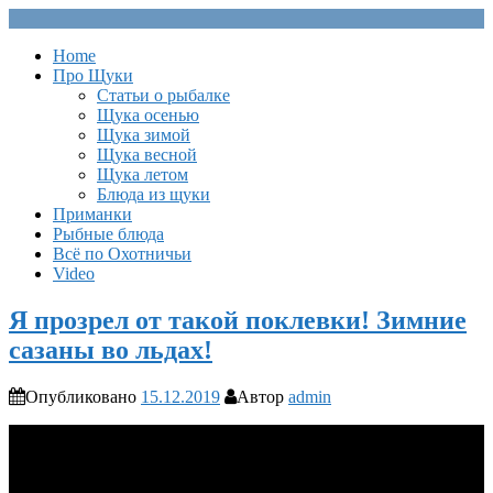
Home
Про Щуки
Статьи о рыбалке
Щука осенью
Щука зимой
Щука весной
Щука летом
Блюда из щуки
Приманки
Рыбные блюда
Всё по Охотничьи
Video
Я прозрел от такой поклевки! Зимние
сазаны во льдах!
Опубликовано
15.12.2019
Автор
admin