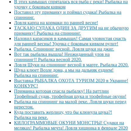
В этих камышах спряталась вся рыба с реки! Рыбалка на
удочку с боковым кивком
Поставил эту приманку и поймал судака! Рыбалка на
спиннинг.
Ловля карпа на кормаки по ранней весне!
ТАСКАЮ СУДАКА ОДИН ЗА ДРУГИМ на не обычную
приманку! Рыбалка на спиннинг.
Наловил карасиков в камышах! Самая уловистая снасть
для ранней весны! Удочка с боковым кивком рулит!
Рыбалка. Спиннинг весной. Ловля щуки на джиг.
Вот так рыбалка вышла! Неожиданный улов на
спиннинг!! Рыбалка весной 2020.
Ловля Щуки на спиннинг весной в марте. Рыбалка 2020.
Щука клюет Возле дома, а мы на дальняк ездием!
Рыбалка на спиннинг.
Выставка РЫБАЛКА ОХОТА ТУРИЗМ 2020 в Украине!
КОНКУРС!
Приманка которая спасла рыбалку! На раттлин
Трофейный судак, трофейная щука и трофейные окуни!
Рыбалка на спиннинг на малой реке. Ловля щуки перед
нерестом.
Куда поставить жерлицу, что бы клюнула щука?!
Рыбалка на реке.
КИЛОГРАММОВЫЕ ОКУНИ МОНСТРЫ! Судаки на
меляках! Рыбалка мечта! Ловля хищника в феврале 2020