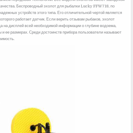
качества. Беспроводный эхолот для рыбалки Lucky FFW718, по
надежных устройств этого типа. Его отличительной чертой является
оторого работает датчик. Если верить отзывам рыбаков, эхолот
а на дисплей всей необходимой информации о глубине водоема,
ы и ее размерах. Среди достоинств прибора пользователи называют
оимость.