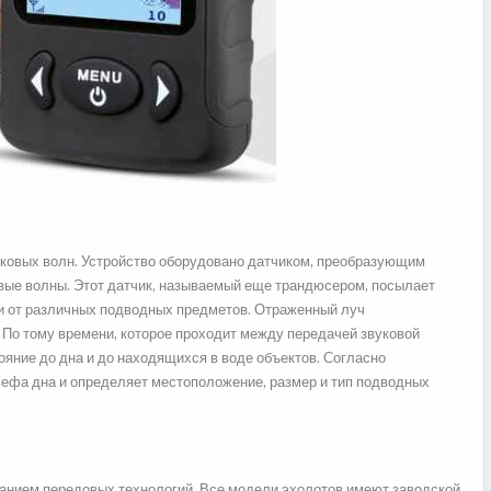
уковых волн. Устройство оборудовано датчиком, преобразующим
овые волны. Этот датчик, называемый еще трандюсером, посылает
 и от различных подводных предметов. Отраженный луч
 По тому времени, которое проходит между передачей звуковой
ояние до дна и до находящихся в воде объектов. Согласно
ефа дна и определяет местоположение, размер и тип подводных
ванием передовых технологий. Все модели эхолотов имеют заводской