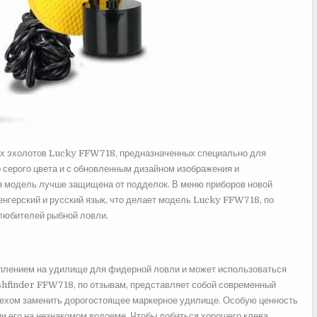
ых эхолотов Lucky FFW718, предназначенных специально для
о серого цвета и с обновленным дизайном изображения и
ая модель лучше защищена от подделок. В меню приборов новой
нгерский и русский язык, что делает модель Lucky FFW718, по
любителей рыбной ловли.
еплением на удилище для фидерной ловли и может использоваться
Fishfinder FFW718, по отзывам, представляет собой современный
пехом заменить дорогостоящее маркерное удилище. Особую ценность
и его на незнакомом водоеме. Чтобы добиться хорошего клева,