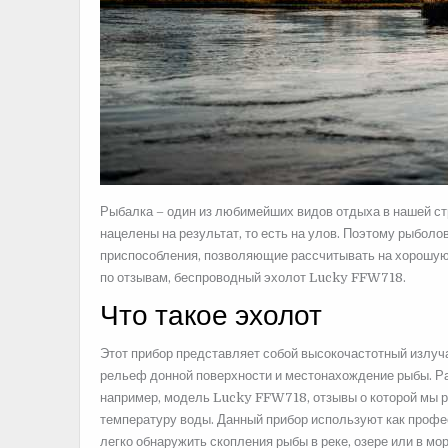
Рыбалка – один из любимейших видов отдыха в нашей стр
нацелены на результат, то есть на улов. Поэтому рыбол
приспособления, позволяющие рассчитывать на хорошу
по отзывам, беспроводный эхолот Lucky FFW718.
Что такое эхолот
Этот прибор представляет собой высокочастотный излуч
рельеф донной поверхности и местонахождение рыбы. Ра
например, модель Lucky FFW718, отзывы о которой мы р
температуру воды. Данный прибор используют как профе
легко обнаружить скопления рыбы в реке, озере или в мор