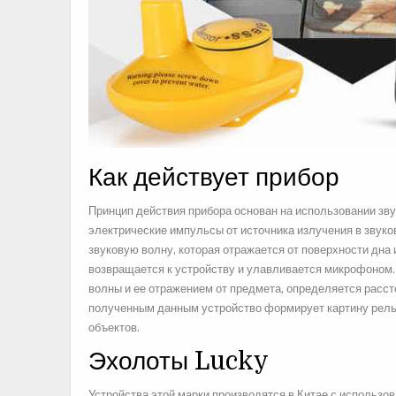
Как действует прибор
Принцип действия прибора основан на использовании зв
электрические импульсы от источника излучения в звук
звуковую волну, которая отражается от поверхности дна
возвращается к устройству и улавливается микрофоном.
волны и ее отражением от предмета, определяется расст
полученным данным устройство формирует картину рель
объектов.
Эхолоты Lucky
Устройства этой марки производятся в Китае с использо