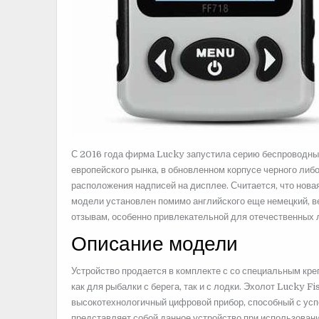
С 2016 года фирма Lucky запустила серию беспроводн
европейского рынка, в обновленном корпусе черного либ
расположения надписей на дисплее. Считается, что нов
модели установлен помимо английского еще немецкий, ве
отзывам, особенно привлекательной для отечественных 
Описание модели
Устройство продается в комплекте с со специальным кр
как для рыбалки с берега, так и с лодки. Эхолот Lucky 
высокотехнологичный цифровой прибор, способный с ус
представляет собой данное устройство при использовани