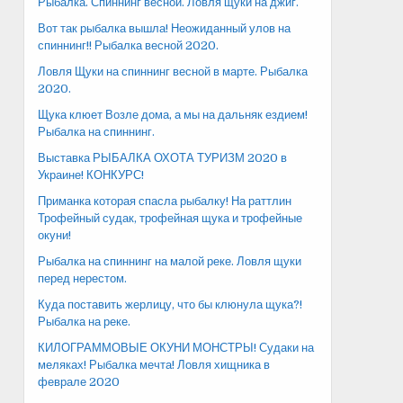
Рыбалка. Спиннинг весной. Ловля щуки на джиг.
Вот так рыбалка вышла! Неожиданный улов на
спиннинг!! Рыбалка весной 2020.
Ловля Щуки на спиннинг весной в марте. Рыбалка
2020.
Щука клюет Возле дома, а мы на дальняк ездием!
Рыбалка на спиннинг.
Выставка РЫБАЛКА ОХОТА ТУРИЗМ 2020 в
Украине! КОНКУРС!
Приманка которая спасла рыбалку! На раттлин
Трофейный судак, трофейная щука и трофейные
окуни!
Рыбалка на спиннинг на малой реке. Ловля щуки
перед нерестом.
Куда поставить жерлицу, что бы клюнула щука?!
Рыбалка на реке.
КИЛОГРАММОВЫЕ ОКУНИ МОНСТРЫ! Судаки на
меляках! Рыбалка мечта! Ловля хищника в
феврале 2020