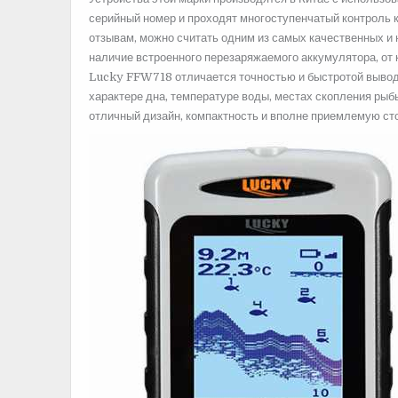
серийный номер и проходят многоступенчатый контроль 
отзывам, можно считать одним из самых качественных и 
наличие встроенного перезаряжаемого аккумулятора, от к
Lucky FFW718 отличается точностью и быстротой вывод
характере дна, температуре воды, местах скопления рыб
отличный дизайн, компактность и вполне приемлемую ст