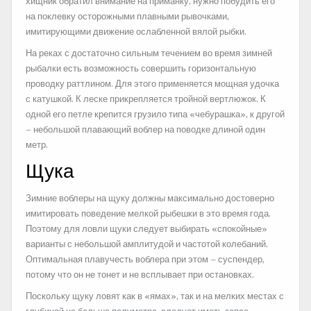
хищник обратил внимание на приманку, нужно побудить его
на поклевку осторожными плавными рывочками,
имитирующими движение ослабленной вялой рыбки.
На реках с достаточно сильным течением во время зимней
рыбалки есть возможность совершить горизонтальную
проводку раттлином. Для этого применяется мощная удочка
с катушкой. К леске прикрепляется тройной вертлюжок. К
одной его петле крепится грузило типа «чебурашка», к другой
– небольшой плавающий воблер на поводке длиной один
метр.
Щука
Зимние воблеры на щуку должны максимально достоверно
имитировать поведение мелкой рыбешки в это время года.
Поэтому для ловли щуки следует выбирать «спокойные»
варианты с небольшой амплитудой и частотой колебаний.
Оптимальная плавучесть воблера при этом – суспендер,
потому что он не тонет и не всплывает при остановках.
Поскольку щуку ловят как в «ямах», так и на мелких местах с