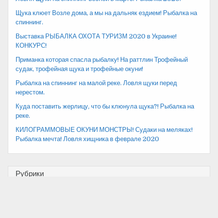
Щука клюет Возле дома, а мы на дальняк ездием! Рыбалка на
спиннинг.
Выставка РЫБАЛКА ОХОТА ТУРИЗМ 2020 в Украине!
КОНКУРС!
Приманка которая спасла рыбалку! На раттлин Трофейный
судак, трофейная щука и трофейные окуни!
Рыбалка на спиннинг на малой реке. Ловля щуки перед
нерестом.
Куда поставить жерлицу, что бы клюнула щука?! Рыбалка на
реке.
КИЛОГРАММОВЫЕ ОКУНИ МОНСТРЫ! Судаки на меляках!
Рыбалка мечта! Ловля хищника в феврале 2020
Рубрики
Video
(134)
Блюда из щуки
(26)