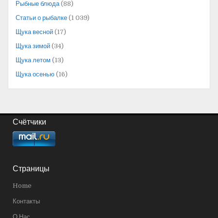
Рыбные блюда
(88)
Статьи о рыбалке
(1 039)
Щука весной
(17)
Щука зимой
(34)
Щука летом
(13)
Щука осенью
(16)
Счётчики
Страницы
Home
Контакты
О Нас