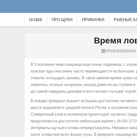
HOME
ПРО ЩУКИ
ПРИМАНКИ
РЫБНЫЕ Б
Время ло
ОПУБЛИКОВАНО
В 1 половине зимы хищница еще очень подвижна, с огромн
поисках еды она очень часто перемещается на большие р
отмели, площадки, заливы.
В такое зимнее время зубаста
ловилась осенью на кружки, иногда даже на на глубине 
до самой середины декабря и его считают лучшей порой 
В январе-феврале бывают вспышки достаточно активного
массе водоемов в средней полосе Росии, в основном хищн
Сумеречный клев в основнолм происходит на мели, тради
продолжается достаточно небольшое время с 16.00-17.0
интервалы щучьего клева непредсказуемы. Неважно как
залог клева при всех фазах луны. В феврале хищница мож