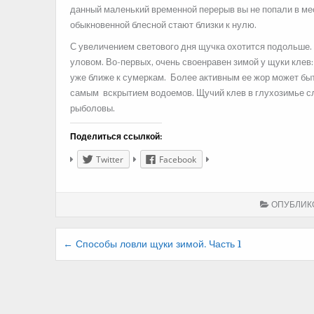
данный маленький временной перерыв вы не попали в ме
обыкновенной блесной стают близки к нулю.
С увеличением светового дня щучка охотится подольше. 
уловом. Во-первых, очень своенравен зимой у щуки клев: 
уже ближе к сумеркам. Более активным ее жор может быт
самым вскрытием водоемов. Щучий клев в глухозимье сл
рыболовы.
Поделиться ссылкой:
Twitter
Facebook
ОПУБЛИК
Навигация
← Способы ловли щуки зимой. Часть 1
по
записям