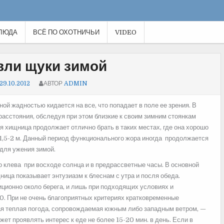
ЛЮДА
ВСЁ ПО ОХОТНИЧЬИ
VIDEO
вли щуки зимой
29.10.2012
АВТОР
ADMIN
ой жадностью кидается на все, что попадает в поле ее зрения. В
асстояния, обследуя при этом близкие к своим зимним стоянкам
я хищница продолжает отлично брать в таких местах, где она хорошо
в 1,5-2 м. Данный период функционального жора иногда продолжается
для ужения зимой.
 клева при восходе солнца и в предрассветные часы. В основной
ица показывает энтузиазм к блеснам с утра и посля обеда.
ционно около берега, и лишь при подходящих условиях и
0. При не очень благоприятных критериях кратковременные
ая теплая погода, сопровождаемая южным либо западным ветром, —
ет проявлять интерес к еде не более 15-20 мин. в день. Если в