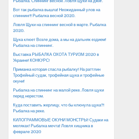
Рыбалка. Спиннинг весной. Ловля щуки на джиг.
Вот так рыбалка вышла! Неожиданный улов на
спиннинг!! Рыбалка весной 2020.
Ловля Щуки на спиннинг весной в марте. Рыбалка
2020.
Щука клюет Возле дома, а мы на дальняк ездием!
Рыбалка на спиннинг.
Выставка РЫБАЛКА ОХОТА ТУРИЗМ 2020 в
Украине! КОНКУРС!
Приманка которая спасла рыбалку! На раттлин
Трофейный судак, трофейная щука и трофейные
окуни!
Рыбалка на спиннинг на малой реке. Ловля щуки
перед нерестом.
Куда поставить жерлицу, что бы клюнула щука?!
Рыбалка на реке.
КИЛОГРАММОВЫЕ ОКУНИ МОНСТРЫ! Судаки на
меляках! Рыбалка мечта! Ловля хищника в
феврале 2020