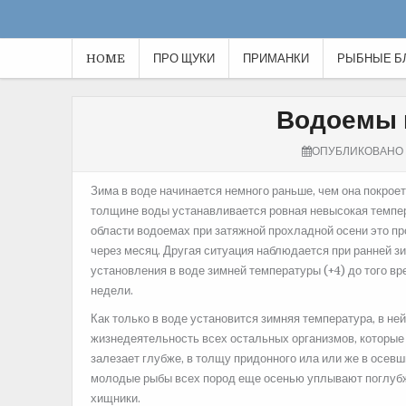
HOME
ПРО ЩУКИ
ПРИМАНКИ
РЫБНЫЕ Б
Водоемы 
ОПУБЛИКОВАНО
Зима в воде начинается немного раньше, чем она покроет
толщине воды устанавливается ровная невысокая темпер
области водоемах при затяжной прохладной осени это пр
через месяц. Другая ситуация наблюдается при ранней з
установления в воде зимней температуры (+4) до того в
недели.
Как только в воде установится зимняя температура, в не
жизнедеятельность всех остальных организмов, которые
залезает глубже, в толщу придонного ила или же в осев
молодые рыбы всех пород еще осенью уплывают поглубже
хищники.