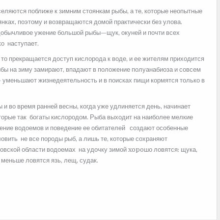
еляются поближе к зимним стоянкам рыбы, а те, которые неопытные
нках, поэтому и возвращаются домой практически без улова.
добычливое ужение большой рыбы—щук, окуней и почти всех
о наступает.
то прекращается доступ кислорода к воде, и ее жителям приходится
ыбы на зиму замирают, впадают в положение полуанабиоза и совсем
е— уменьшают жизнедеятельность и в поисках пищи кормятся только в
и во время ранней весны, когда уже удлиняется день, начинает
оторые так богаты кислородом. Рыба выходит на наиболее мелкие
ожение водоемов и поведение ее обитателей создают особенные
овить не все породы рыб, а лишь те, которые сохраняют
овской области водоемах на удочку зимой xopoшо ловятся: щука,
и меньше ловятся язь, лещ, судак.