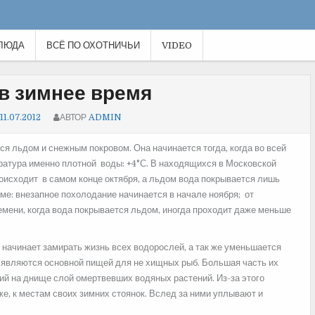
ЛЮДА
ВСЁ ПО ОХОТНИЧЬИ
VIDEO
в зимнее время
11.07.2012
АВТОР
ADMIN
ся льдом и снежным покровом. Она начинается тогда, когда во всей
атура именно плотной воды: +4°С.
В находящихся в Московской
оисходит в самом конце октября, а льдом вода покрывается лишь
име: внезапное похолодание начинается в начале ноября; от
ремени, когда вода покрывается льдом, иногда проходит даже меньше
й начинает замирать жизнь всех водорослей, а так же уменьшается
 являются основной пищей для не хищных рыб. Большая часть их
ший на днище слой омертвевших водяных растений. Из-за этого
, к местам своих зимних стоянок. Вслед за ними уплывают и