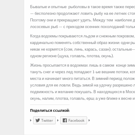
Бывалые и опытные рыболовы в такое время также перес
— бесполезно продолжают ловить рыбу на ее летних стоя
Поэтому они и прекращают удить. Между тем наиболее 
лососевых рыб — с приходом осенних похолоданий тольк
Когда водоемы покрываются льдом и снежным покровом, 
кардинально поменять собственный образ жизни: одни р
никак не кормятся (сом, линь, карась, сазан); остальны
одном регионе (щука, голавль, плотва, окунь).
Жизнь просыпается в водоемах лишь в самом конце зимы 
тануть снег и через лед попадают 1-ые вешние потоки, к
места и начинает много питаться. В зимний период пол
условия для ее ловли. Ведь зимой на удочку разрешено л
подвижность и желание покушать. В находящихся в Моск
окунь, налим, плотва, голавль, ерш; а уже ближе к весне 
Поделиться ссылкой:
Twitter
Facebook