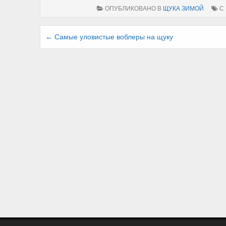
ОПУБЛИКОВАНО В
ЩУКА ЗИМОЙ
С
Навигация
← Самые уловистые воблеры на щуку
по
записям