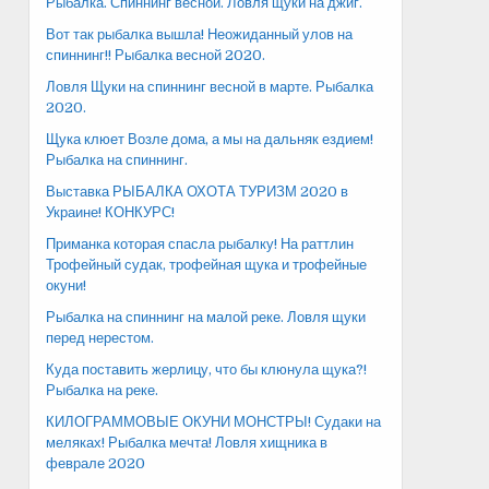
Рыбалка. Спиннинг весной. Ловля щуки на джиг.
Вот так рыбалка вышла! Неожиданный улов на
спиннинг!! Рыбалка весной 2020.
Ловля Щуки на спиннинг весной в марте. Рыбалка
2020.
Щука клюет Возле дома, а мы на дальняк ездием!
Рыбалка на спиннинг.
Выставка РЫБАЛКА ОХОТА ТУРИЗМ 2020 в
Украине! КОНКУРС!
Приманка которая спасла рыбалку! На раттлин
Трофейный судак, трофейная щука и трофейные
окуни!
Рыбалка на спиннинг на малой реке. Ловля щуки
перед нерестом.
Куда поставить жерлицу, что бы клюнула щука?!
Рыбалка на реке.
КИЛОГРАММОВЫЕ ОКУНИ МОНСТРЫ! Судаки на
меляках! Рыбалка мечта! Ловля хищника в
феврале 2020