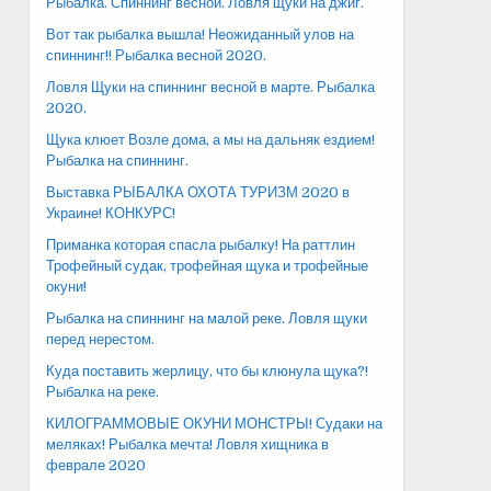
Рыбалка. Спиннинг весной. Ловля щуки на джиг.
Вот так рыбалка вышла! Неожиданный улов на
спиннинг!! Рыбалка весной 2020.
Ловля Щуки на спиннинг весной в марте. Рыбалка
2020.
Щука клюет Возле дома, а мы на дальняк ездием!
Рыбалка на спиннинг.
Выставка РЫБАЛКА ОХОТА ТУРИЗМ 2020 в
Украине! КОНКУРС!
Приманка которая спасла рыбалку! На раттлин
Трофейный судак, трофейная щука и трофейные
окуни!
Рыбалка на спиннинг на малой реке. Ловля щуки
перед нерестом.
Куда поставить жерлицу, что бы клюнула щука?!
Рыбалка на реке.
КИЛОГРАММОВЫЕ ОКУНИ МОНСТРЫ! Судаки на
меляках! Рыбалка мечта! Ловля хищника в
феврале 2020