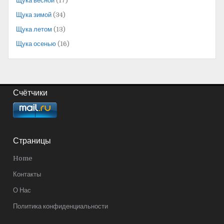
Щука весной
(17)
Щука зимой
(34)
Щука летом
(13)
Щука осенью
(16)
Счётчики
Страницы
Home
Контакты
О Нас
Политика конфиденциальности