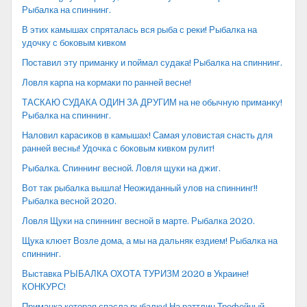
Рыбалка на спиннинг.
В этих камышах спряталась вся рыба с реки! Рыбалка на
удочку с боковым кивком
Поставил эту приманку и поймал судака! Рыбалка на спиннинг.
Ловля карпа на кормаки по ранней весне!
ТАСКАЮ СУДАКА ОДИН ЗА ДРУГИМ на не обычную приманку!
Рыбалка на спиннинг.
Наловил карасиков в камышах! Самая уловистая снасть для
ранней весны! Удочка с боковым кивком рулит!
Рыбалка. Спиннинг весной. Ловля щуки на джиг.
Вот так рыбалка вышла! Неожиданный улов на спиннинг!!
Рыбалка весной 2020.
Ловля Щуки на спиннинг весной в марте. Рыбалка 2020.
Щука клюет Возле дома, а мы на дальняк ездием! Рыбалка на
спиннинг.
Выставка РЫБАЛКА ОХОТА ТУРИЗМ 2020 в Украине!
КОНКУРС!
Приманка которая спасла рыбалку! На раттлин Трофейный