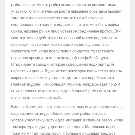
рыбалки, потому что рыбка скапливается на именно таких
участках. Отличительные места наименее очевидны бывают
там, где аква пространство только в некой ступени
изолировано от главного водоема, — это может быть шейка
бухты, низовье ручья либо устьевое соединение проток. Эти
места отлично действуют на основной массе водоемов: от
северных по степных озер и водохранилищ. Ежели вы
окажетесь тут, когда все условия сойдутся, то застанете
отличное время для ловли не одной трофейной щуки.
Отыскиваете заводи, которые совершенно подходят для
нереста хищницы. Щука может некоторое количество недель
жировать на схожих участках, до того, как переберется в
главный водоем. Наибольшая глубина иногда бывает по 2-3
м, что совсем не достаточно для большой рыбы летом, но
отлично для кормовой рыбы.
Большей частью — это окуни и остальные «сковородники», а
еще различные виды «белоснежной» рыбы, которые
употребляют эти участки для миграций в главное озеро, когда
температура воды существенно падает. Маленькие щуки
тоже могут там находиться, и большие хищницы поедают