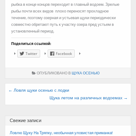
рыбка в конце концов переходит в главный водоем. Зрелые
рыбы почти всех видов плохо переносят прохладное
течение, поэтому озерная и устьевая щуки периодически
совместно обретают путь к участку озера пред устьем в
установленный период.
Поделиться ссылкой:
Twitter
Facebook
ОПУБЛИКОВАНО В
ЩУКА ОСЕНЬЮ
Навигация
← Ловля щуки осенью с лодки
Щука летом на различных водоемах →
по
записям
Свежие записи
Ловлю Щуку На Тряпку, необычная уловистая приманка!