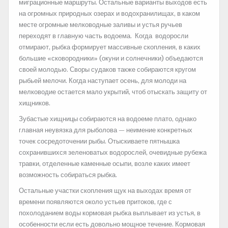
миграционные маршруты. Остальные варианты выходов есть
на огромных природных озерах и водохранилищах, в каком
месте огромные мелководные заливы и устья ручьев
переходят в главную часть водоема. Когда водоросли
отмирают, рыбка формирует массивные скопления, в каких
большие «сковородники» (окуни и солнечники) объедаются
своей молодью. Своры судаков также собираются кругом
рыбьей мелочи. Когда наступает осень, для молоди на
мелководие остается мало укрытий, чтоб отыскать защиту от
хищников.
Зубастые хищницы собираются на водоеме плато, однако
главная неувязка для рыболова — неимение конкретных
точек сосредоточении рыбы. Отыскиваете пятнышка
сохранившихся зеленоватых водорослей, очевидные рубежа
травки, отделенные каменные осыпи, возле каких имеет
возможность собираться рыбка.
Остальные участки скопления щук на выходах время от
времени появляются около устьев притоков, где с
похолоданием воды кормовая рыбка выплывает из устья, в
особенности если есть довольно мощное течение. Кормовая