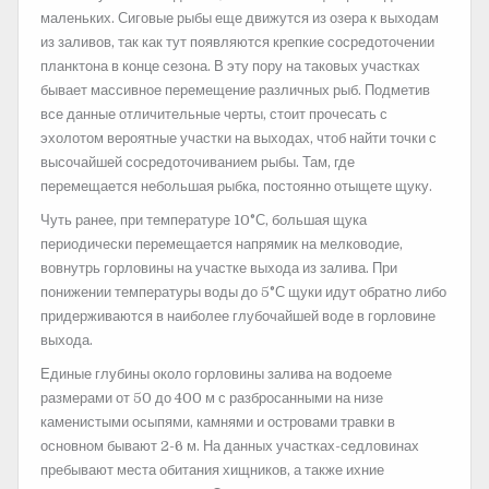
маленьких. Сиговые рыбы еще движутся из озера к выходам
из заливов, так как тут появляются крепкие сосредоточении
планктона в конце сезона. В эту пору на таковых участках
бывает массивное перемещение различных рыб. Подметив
все данные отличительные черты, стоит прочесать с
эхолотом вероятные участки на выходах, чтоб найти точки с
высочайшей сосредоточиванием рыбы. Там, где
перемещается небольшая рыбка, постоянно отыщете щуку.
Чуть ранее, при температуре 10°С, большая щука
периодически перемещается напрямик на мелководие,
вовнутрь горловины на участке выхода из залива. При
понижении температуры воды до 5°С щуки идут обратно либо
придерживаются в наиболее глубочайшей воде в горловине
выхода.
Единые глубины около горловины залива на водоеме
размерами от 50 до 400 м с разбросанными на низе
каменистыми осыпями, камнями и островами травки в
основном бывают 2-6 м. На данных участках-седловинах
пребывают места обитания хищников, а также ихние