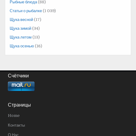
Рыбные блюда
(88)
Статьи о рыбалке
(1 039)
Щука весной
(17)
Щука зимой
(34)
Щука летом
(13)
Щука осенью
(16)
Счётчики
Страницы
Home
Контакты
О Нас