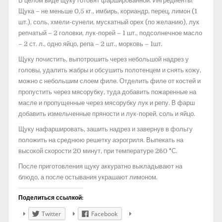
В целом виде щуку готовят фаршированной. Ингредиенты:
Щука – не меньше 0,5 кг., имбирь, кориандр, перец, лимон (1
шт.), соль, хмели-сунели, мускатный орех (по желанию), лук
репчатый – 2 головки, лук-порей – 1 шт., подсолнечное масло
– 2 ст. л., одно яйцо, репа – 2 шт., морковь – 1шт.
Щуку почистить, выпотрошить через небольшой надрез у
головы, удалить жабры и обсушить полотенцем и снять кожу,
можно с небольшим слоем филе. Отделить филе от костей и
пропустить через мясорубку, туда добавить пожаренные на
масле и пропущенные через мясорубку лук и репу. В фарш
добавить измельченные пряности и лук-порей, соль и яйцо.
Щуку нафаршировать, зашить надрез и завернув в фольгу
положить на среднюю решетку аэрогриля. Выпекать на
высокой скорости 20 минут, при температуре 260 °С.
После приготовления щуку аккуратно выкладывают на
блюдо, а после остывания украшают лимоном.
Поделиться ссылкой:
Twitter
Facebook