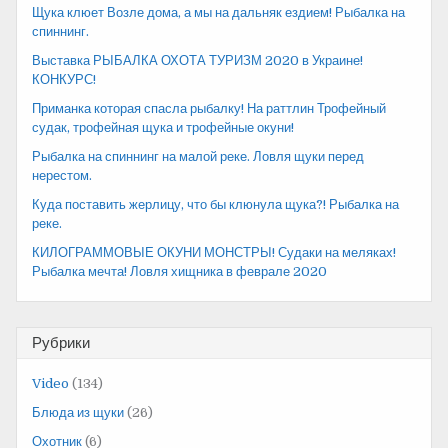
Щука клюет Возле дома, а мы на дальняк ездием! Рыбалка на
спиннинг.
Выставка РЫБАЛКА ОХОТА ТУРИЗМ 2020 в Украине!
КОНКУРС!
Приманка которая спасла рыбалку! На раттлин Трофейный
судак, трофейная щука и трофейные окуни!
Рыбалка на спиннинг на малой реке. Ловля щуки перед
нерестом.
Куда поставить жерлицу, что бы клюнула щука?! Рыбалка на
реке.
КИЛОГРАММОВЫЕ ОКУНИ МОНСТРЫ! Судаки на меляках!
Рыбалка мечта! Ловля хищника в феврале 2020
Рубрики
Video
(134)
Блюда из щуки
(26)
Охотник
(6)