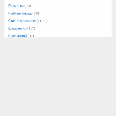
Приманки
(32)
Рыбные блюда
(88)
Статьи о рыбалке
(1 039)
Щука весной
(17)
Щука зимой
(34)
Щука летом
(13)
Щука осенью
(16)
Счётчики
Страницы
Home