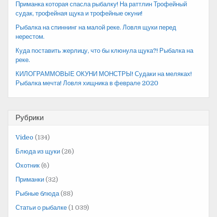
Приманка которая спасла рыбалку! На раттлин Трофейный
судак, трофейная щука и трофейные окуни!
Рыбалка на спиннинг на малой реке. Ловля щуки перед
нерестом.
Куда поставить жерлицу, что бы клюнула щука?! Рыбалка на
реке.
КИЛОГРАММОВЫЕ ОКУНИ МОНСТРЫ! Судаки на меляках!
Рыбалка мечта! Ловля хищника в феврале 2020
Рубрики
Video
(134)
Блюда из щуки
(26)
Охотник
(6)
Приманки
(32)
Рыбные блюда
(88)
Статьи о рыбалке
(1 039)