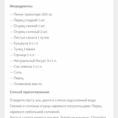
Ингредиенты:
— Пенне триколоре 100 гр.
— Перец сладкий 1 шт.
— Огурец свежий 1 шт.
— Огурец соленый 2 шт.
— Листья салата 1 пучок
— Кукуруза 4 ст.л.
— Тунец 1 банка
— Горчица 1 ч.л.
— Натуральный йогурт 3 ст.л.
— Сок лимона 1 ст.л.
— Соль
— Перец
— Оливковое масло
Способ приготовления:
Отварите пасту аль-денте в слегка подсоленной воде.
Свежие и соленые огурцы нарежьте полукольцами. Перец
нарежьте небольшой соломкой.
Листья салата нарвите руками. Добавьте кукурузу. Откройте