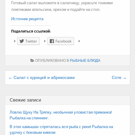
Готовый салат выложите в салатницу, украсьте тонкими
ломтиками апельсина, орехом и подайте на стол.
Источник рецепта
Поделиться ссылкой:
Twitter
Facebook
ОПУБЛИКОВАНО В
РЫБНЫЕ БЛЮДА
Навигация
← Салат с курицей и абрикосами
Соте →
по
записям
Свежие записи
Ловлю Щуку На Тряпку, необычная уловистая приманка!
Рыбалка на спиннинг.
В этих камышах спряталась вся рыба с реки! Рыбалка на
удочку с боковым кивком