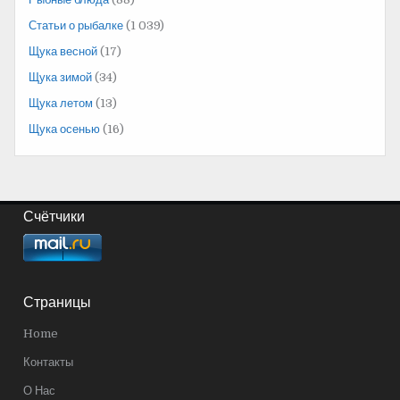
Статьи о рыбалке
(1 039)
Щука весной
(17)
Щука зимой
(34)
Щука летом
(13)
Щука осенью
(16)
Счётчики
Страницы
Home
Контакты
О Нас