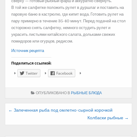
сверху — готовый рыбный фарш и аккуратно свернуть.
В той же салфетке положить рулет в дуршлаг и поставить на
паровую баню в кастрюлю, где кипит вода. Готовить рулет на
пару примерно в течение 35-40 минут. Перед подачей на стол
осторожно снять салфетку, немного остудить рулет и
украсить листьями китайского салата, дольками свежих
помидоров или огурцов, редисом.
Источник рецепта
Поделиться ссылкой:
Twitter
Facebook
ОПУБЛИКОВАНО В
РЫБНЫЕ БЛЮДА
Навигация
← Запеченная рыба под омлетно-сырной корочкой
Колбаски рыбные →
по
записям