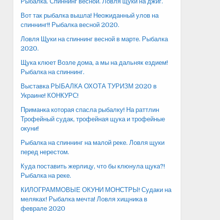
Рыбалка. Спиннинг весной. Ловля щуки на джиг.
Вот так рыбалка вышла! Неожиданный улов на
спиннинг!! Рыбалка весной 2020.
Ловля Щуки на спиннинг весной в марте. Рыбалка
2020.
Щука клюет Возле дома, а мы на дальняк ездием!
Рыбалка на спиннинг.
Выставка РЫБАЛКА ОХОТА ТУРИЗМ 2020 в
Украине! КОНКУРС!
Приманка которая спасла рыбалку! На раттлин
Трофейный судак, трофейная щука и трофейные
окуни!
Рыбалка на спиннинг на малой реке. Ловля щуки
перед нерестом.
Куда поставить жерлицу, что бы клюнула щука?!
Рыбалка на реке.
КИЛОГРАММОВЫЕ ОКУНИ МОНСТРЫ! Судаки на
меляках! Рыбалка мечта! Ловля хищника в
феврале 2020