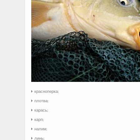
красноперка;
плотва;
карась;
карп;
налим;
линь;