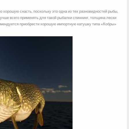
 хорошую снасть, поскольку это одна из тех разновидностей рыбы,
Лучше всего применять для такой рыбалки спиннинг, толщина лески
комендуется приобрести хорошую импортную катушку типа «Кобры»