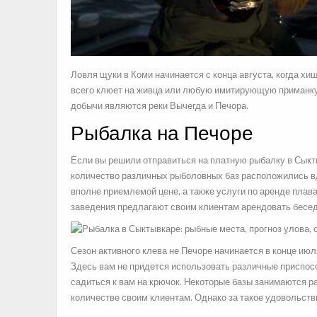
Ловля щуки в Коми начинается с конца августа, когда хи
всего клюет на живца или любую имитирующую приманку:
добычи являются реки Вычегда и Печора.
Рыбалка на Печоре
Если вы решили отправиться на платную рыбалку в Сыкты
количество различных рыболовных баз расположились вд
вполне приемлемой цене, а также услуги по аренде плав
заведения предлагают своим клиентам арендовать беседк
Сезон активного клева не Печоре начинается в конце июл
Здесь вам не придется использовать различные приспосо
садиться к вам на крючок. Некоторые базы занимаются 
количестве своим клиентам. Однако за такое удовольств