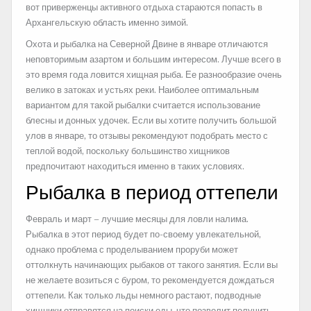
вот приверженцы активного отдыха стараются попасть в
Архангельскую область именно зимой.
Охота и рыбалка на Северной Двине в январе отличаются
неповторимым азартом и большим интересом. Лучше всего в
это время года ловится хищная рыба. Ее разнообразие очень
велико в затоках и устьях реки. Наиболее оптимальным
вариантом для такой рыбалки считается использование
блесны и донных удочек. Если вы хотите получить большой
улов в январе, то отзывы рекомендуют подобрать место с
теплой водой, поскольку большинство хищников
предпочитают находиться именно в таких условиях.
Рыбалка в период оттепели
Февраль и март – лучшие месяцы для ловли налима.
Рыбалка в этот период будет по-своему увлекательной,
однако проблема с проделыванием проруби может
оттолкнуть начинающих рыбаков от такого занятия. Если вы
не желаете возиться с буром, то рекомендуется дождаться
оттепели. Как только льды немного растают, подводные
хищники отправятся на поиски еды, что позволит получить