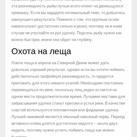
эта разновидность рыбы лучше всего клюет на движущуюся
приманку. Если вы зададите оптимальный темп, то добьетесь
наилучшего результата. Помните о том, что крупные особи
наваги клюют достаточно сильно и резко, поэтому ни в коем
случае не упускайте из рук удочку. Подсечь рыбу нужно как
можно быстрее, иначе она уйдет на глубину.
Охота на леща
Ловля леща в апреле на Северной Двине может дать
довольно хороший результат, однако если вы хотите поймать
действительно трофейную разновидность, то придется
приложить для этого немало усилий. Необходимо постоянно
перемещаться по реке, поскольку лещ редко остается на
одном месте продолжительное время. Лучшими местами для
забрасывания удочки станут притоки и устья реки. В качестве
снастей используется поплавочная или фидерная удочка.
Лучшей наживкой является обычный навозный червь. Период
активного клева длится достаточно недолго – около двух
недель, поэтому нужно успеть поймать леща как можно
быстрее.