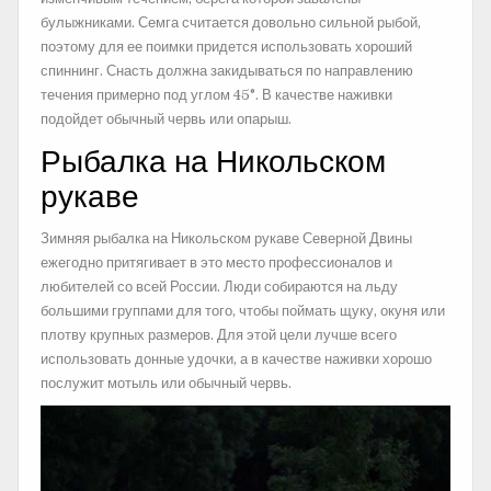
булыжниками. Семга считается довольно сильной рыбой,
поэтому для ее поимки придется использовать хороший
спиннинг. Снасть должна закидываться по направлению
течения примерно под углом 45°. В качестве наживки
подойдет обычный червь или опарыш.
Рыбалка на Никольском
рукаве
Зимняя рыбалка на Никольском рукаве Северной Двины
ежегодно притягивает в это место профессионалов и
любителей со всей России. Люди собираются на льду
большими группами для того, чтобы поймать щуку, окуня или
плотву крупных размеров. Для этой цели лучше всего
использовать донные удочки, а в качестве наживки хорошо
послужит мотыль или обычный червь.