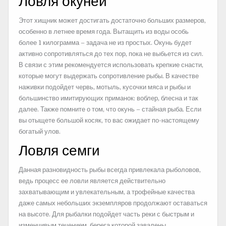
Ловля окуней
Этот хищник может достигать достаточно больших размеров,
особенно в летнее время года. Вытащить из воды особь
более 1 килограмма – задача не из простых. Окунь будет
активно сопротивляться до тех пор, пока не выбьется из сил.
В связи с этим рекомендуется использовать крепкие снасти,
которые могут выдержать сопротивление рыбы. В качестве
наживки подойдет червь, мотыль, кусочки мяса и рыбы и
большинство имитирующих приманок: воблер, блесна и так
далее. Также помните о том, что окунь – стайная рыба. Если
вы отыщете большой косяк, то вас ожидает по-настоящему
богатый улов.
Ловля семги
Данная разновидность рыбы всегда привлекала рыболовов,
ведь процесс ее ловли является действительно
захватывающим и увлекательным, а трофейные качества
даже самых небольших экземпляров продолжают оставаться
на высоте. Для рыбалки подойдет часть реки с быстрым и
изменчивым течением, берега которой завалены