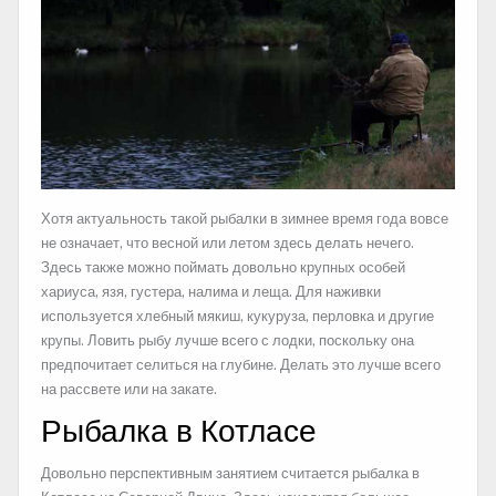
Хотя актуальность такой рыбалки в зимнее время года вовсе
не означает, что весной или летом здесь делать нечего.
Здесь также можно поймать довольно крупных особей
хариуса, язя, густера, налима и леща. Для наживки
используется хлебный мякиш, кукуруза, перловка и другие
крупы. Ловить рыбу лучше всего с лодки, поскольку она
предпочитает селиться на глубине. Делать это лучше всего
на рассвете или на закате.
Рыбалка в Котласе
Довольно перспективным занятием считается рыбалка в