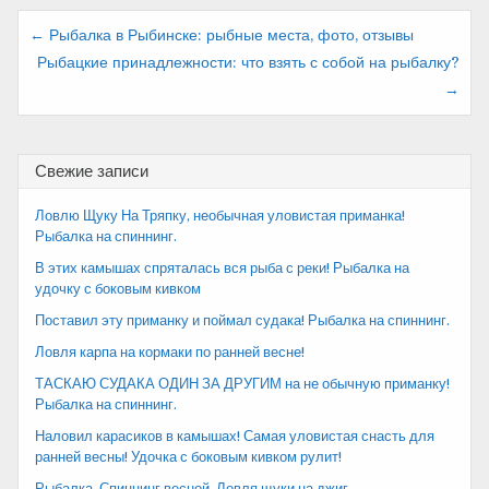
Навигация
← Рыбалка в Рыбинске: рыбные места, фото, отзывы
Рыбацкие принадлежности: что взять с собой на рыбалку?
по
→
записям
Свежие записи
Ловлю Щуку На Тряпку, необычная уловистая приманка!
Рыбалка на спиннинг.
В этих камышах спряталась вся рыба с реки! Рыбалка на
удочку с боковым кивком
Поставил эту приманку и поймал судака! Рыбалка на спиннинг.
Ловля карпа на кормаки по ранней весне!
ТАСКАЮ СУДАКА ОДИН ЗА ДРУГИМ на не обычную приманку!
Рыбалка на спиннинг.
Наловил карасиков в камышах! Самая уловистая снасть для
ранней весны! Удочка с боковым кивком рулит!
Рыбалка. Спиннинг весной. Ловля щуки на джиг.