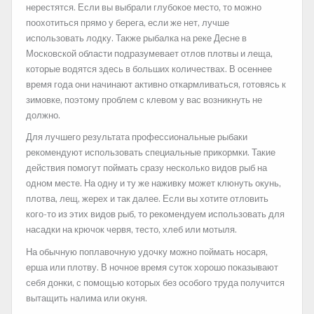
нерестятся. Если вы выбрали глубокое место, то можно
поохотиться прямо у берега, если же нет, лучше
использовать лодку. Также рыбалка на реке Десне в
Московской области подразумевает отлов плотвы и леща,
которые водятся здесь в больших количествах. В осеннее
время года они начинают активно откармливаться, готовясь к
зимовке, поэтому проблем с клевом у вас возникнуть не
должно.
Для лучшего результата профессиональные рыбаки
рекомендуют использовать специальные прикормки. Такие
действия помогут поймать сразу несколько видов рыб на
одном месте. На одну и ту же наживку может клюнуть окунь,
плотва, лещ, жерех и так далее. Если вы хотите отловить
кого-то из этих видов рыб, то рекомендуем использовать для
насадки на крючок червя, тесто, хлеб или мотыля.
На обычную поплавочную удочку можно поймать носаря,
ерша или плотву. В ночное время суток хорошо показывают
себя донки, с помощью которых без особого труда получится
вытащить налима или окуня.