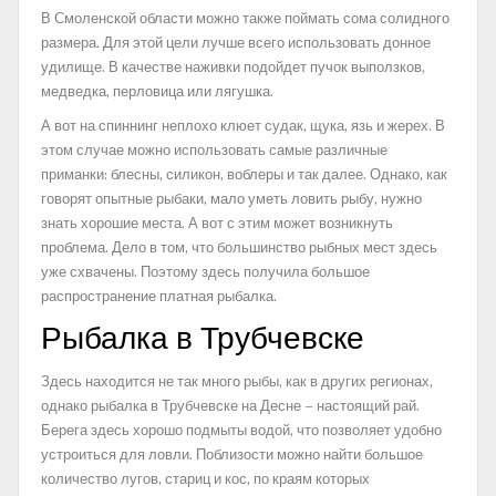
В Смоленской области можно также поймать сома солидного
размера. Для этой цели лучше всего использовать донное
удилище. В качестве наживки подойдет пучок выползков,
медведка, перловица или лягушка.
А вот на спиннинг неплохо клюет судак, щука, язь и жерех. В
этом случае можно использовать самые различные
приманки: блесны, силикон, воблеры и так далее. Однако, как
говорят опытные рыбаки, мало уметь ловить рыбу, нужно
знать хорошие места. А вот с этим может возникнуть
проблема. Дело в том, что большинство рыбных мест здесь
уже схвачены. Поэтому здесь получила большое
распространение платная рыбалка.
Рыбалка в Трубчевске
Здесь находится не так много рыбы, как в других регионах,
однако рыбалка в Трубчевске на Десне – настоящий рай.
Берега здесь хорошо подмыты водой, что позволяет удобно
устроиться для ловли. Поблизости можно найти большое
количество лугов, стариц и кос, по краям которых