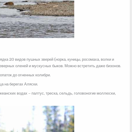
рядка 20 видов пушных зверей (норка, куницы, росомаха, волки и
северных оленей и мускусных быков. Можно встретить даже бизонов.
опаток до огненных колибри.
а на берегах Аляски.
океанских водах – палтус, треска, сельдь, головоногие моллюски,