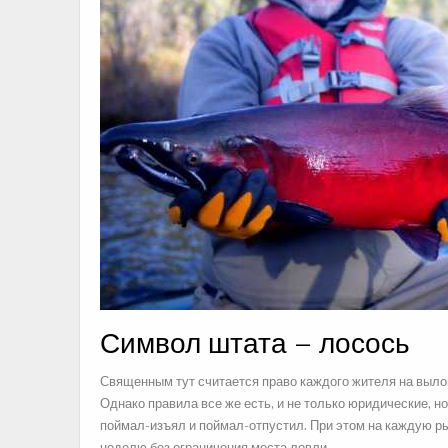
Символ штата – лосось
Священным тут считается право каждого жителя на вылов
Однако правила все же есть, и не только юридические, н
поймал-изъял и поймал-отпустил. При этом на каждую р
неделю без ограничения места ловли.