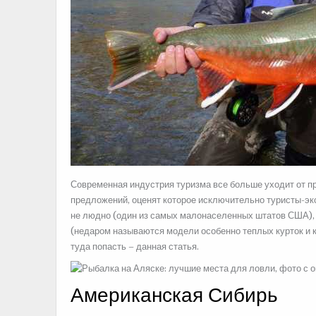
Современная индустрия туризма все больше уходит от пр
предложений, оценят которое исключительно туристы-экс
не людно (один из самых малонаселенных
штатов США), 
(недаром называются модели особенно теплых курток и 
туда попасть – данная статья.
Американская Сибирь