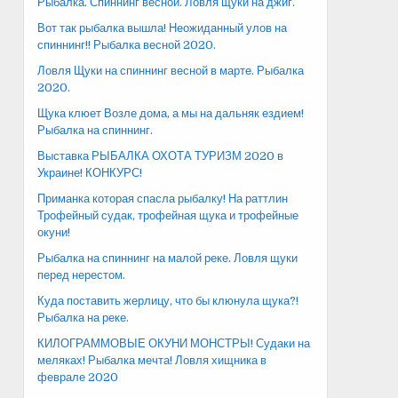
Рыбалка. Спиннинг весной. Ловля щуки на джиг.
Вот так рыбалка вышла! Неожиданный улов на
спиннинг!! Рыбалка весной 2020.
Ловля Щуки на спиннинг весной в марте. Рыбалка
2020.
Щука клюет Возле дома, а мы на дальняк ездием!
Рыбалка на спиннинг.
Выставка РЫБАЛКА ОХОТА ТУРИЗМ 2020 в
Украине! КОНКУРС!
Приманка которая спасла рыбалку! На раттлин
Трофейный судак, трофейная щука и трофейные
окуни!
Рыбалка на спиннинг на малой реке. Ловля щуки
перед нерестом.
Куда поставить жерлицу, что бы клюнула щука?!
Рыбалка на реке.
КИЛОГРАММОВЫЕ ОКУНИ МОНСТРЫ! Судаки на
меляках! Рыбалка мечта! Ловля хищника в
феврале 2020