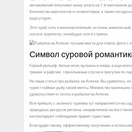
автомобилей пополняет казну штата на 7-8 миллионов до
Количество вертолетов и геликоптеров, а также посадо
куда угодно.
Этот край, хоть и малонаселенный, но очень живописный
лосося, куропатку, незабудки, ели и стрекоз.
Символ суровой романтик
Горный рельеф, белые ночи, вулканы и озера, а еще впеч
трекинг и рафтинг, горнолыжные спуски и прогулки по ле
Но наша статья про рыбалку на Аляске. Вы удивитесь, но
турист поймал рыбу своей мечты. Множество маленьких 
удовольствия от охоты и рыбалки на Аляске.
Вся прибыль с зеленого туризма тут направляется на с
природных ресурсов региона, направленное на восстанов
контролируют соблюдение правил туристами.
Благодаря такому эффективному получению и использова