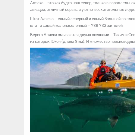
Аляска – это как будто наш север, только в параллельно
авиации, отличный сервис и уютно-восхитительные лоджи 
Штат Аляска – самый северный и самый большой по площа
штат и самый малонаселенный – 736 732 жителей.
Берега Аляски омываются двумя океанами – Тихим и Сев
из которых Юкон (длина 3 км). И множество пресноводны