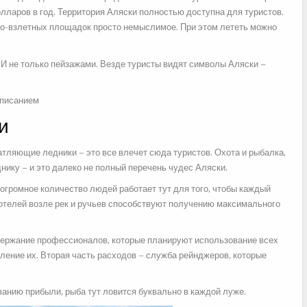
лларов в год. Территория Аляски полностью доступна для туристов.
чно-взлетных площадок просто немыслимое. При этом лететь можно
. И не только пейзажами. Везде туристы видят символы Аляски –
и
атляющие ледники – это все влечет сюда туристов. Охота и рыбалка,
днику – и это далеко не полный перечень чудес Аляски.
 огромное количество людей работает тут для того, чтобы каждый
отелей возле рек и ручьев способствуют получению максимального
одержание профессионалов, которые планируют использование всех
ление их. Вторая часть расходов – служба рейнджеров, которые
нию прибыли, рыба тут ловится буквально в каждой луже.