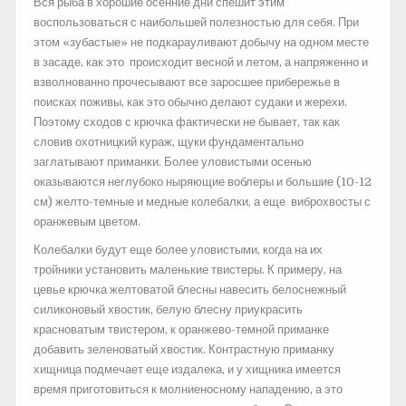
Вся рыба в хорошие осенние дни спешит этим
воспользоваться с наибольшей полезностью для себя. При
этом «зубастые» не подкарауливают добычу на одном месте
в засаде, как это происходит весной и летом, а напряженно и
взволнованно прочесывают все заросшее прибережье в
поисках поживы, как это обычно делают судаки и жерехи.
Поэтому сходов с крючка фактически не бывает, так как
словив охотницкий кураж, щуки фундаментально
заглатывают приманки. Более уловистыми осенью
оказываются неглубоко ныряющие воблеры и большие (10-12
см) желто-темные и медные колебалки, а еще виброхвосты с
оранжевым цветом.
Колебалки будут еще более уловистыми, когда на их
тройники установить маленькие твистеры. К примеру, на
цевье крючка желтоватой блесны навесить белоснежный
силиконовый хвостик, белую блесну приукрасить
красноватым твистером, к оранжево-темной приманке
добавить зеленоватый хвостик. Контрастную приманку
хищница подмечает еще издалека, и у хищника имеется
время приготовиться к молниеносному нападению, а это