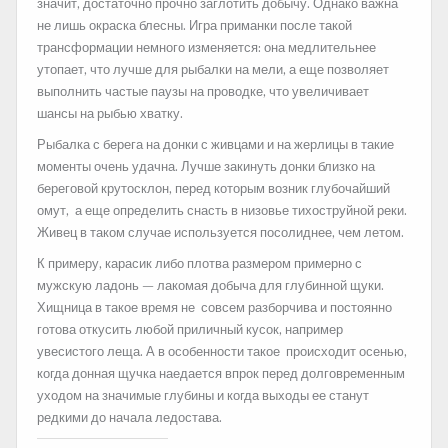
значит, достаточно прочно заглотить добычу. Однако важна
не лишь окраска блесны. Игра приманки после такой
трансформации немного изменяется: она медлительнее
утопает, что лучше для рыбалки на мели, а еще позволяет
выполнить частые паузы на проводке, что увеличивает
шансы на рыбью хватку.
Рыбалка с берега на донки с живцами и на жерлицы в такие
моменты очень удачна. Лучше закинуть донки близко на
береговой крутосклон, перед которым возник глубочайший
омут, а еще определить снасть в низовье тихоструйной реки.
Живец в таком случае используется посолиднее, чем летом.
К примеру, карасик либо плотва размером примерно с
мужскую ладонь — лакомая добыча для глубинной щуки.
Хищница в такое время не совсем разборчива и постоянно
готова откусить любой приличный кусок, например
увесистого леща. А в особенности такое происходит осенью,
когда донная щучка наедается впрок перед долговременным
уходом на значимые глубины и когда выходы ее станут
редкими до начала ледостава.