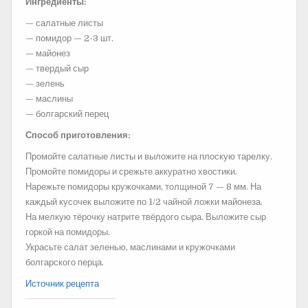
Ингредиенты:
— салатные листы
— помидор — 2-3 шт.
— майонез
— твердый сыр
— зелень
— маслины
— болгарский перец
Способ приготовления:
Промойте салатные листы и выложите на плоскую тарелку.
Промойте помидоры и срежьте аккуратно хвостики.
Нарежьте помидоры кружочками,
толщиной 7 — 8 мм. На
каждый кусочек выложите по 1/2 чайной ложки майонеза.
На мелкую тёрочку натрите твёрдого сыра. Выложите сыр
горкой на помидоры.
Украсьте салат зеленью, маслинами и кружочками
болгарского перца.
Источник рецепта