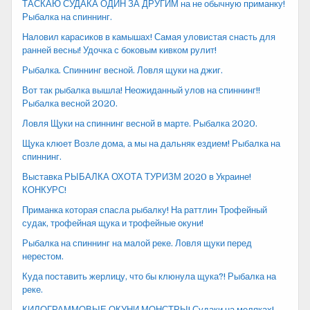
ТАСКАЮ СУДАКА ОДИН ЗА ДРУГИМ на не обычную приманку!
Рыбалка на спиннинг.
Наловил карасиков в камышах! Самая уловистая снасть для
ранней весны! Удочка с боковым кивком рулит!
Рыбалка. Спиннинг весной. Ловля щуки на джиг.
Вот так рыбалка вышла! Неожиданный улов на спиннинг!!
Рыбалка весной 2020.
Ловля Щуки на спиннинг весной в марте. Рыбалка 2020.
Щука клюет Возле дома, а мы на дальняк ездием! Рыбалка на
спиннинг.
Выставка РЫБАЛКА ОХОТА ТУРИЗМ 2020 в Украине!
КОНКУРС!
Приманка которая спасла рыбалку! На раттлин Трофейный
судак, трофейная щука и трофейные окуни!
Рыбалка на спиннинг на малой реке. Ловля щуки перед
нерестом.
Куда поставить жерлицу, что бы клюнула щука?! Рыбалка на
реке.
КИЛОГРАММОВЫЕ ОКУНИ МОНСТРЫ! Судаки на меляках!