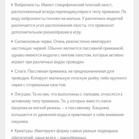
Виброхвосты. Имеют специфический плоский хвост,
расположенный всегда перпендикулярно к телу приманки. По
виду виброхвосты похожи на малька. У различных моделей
различается угол расположения хвоста, что привносит
дополнительное разнообразие в игру.
Силиконовые черви. Очень реалистично имитируют
настоящих червей. Обычно являются пассивной приманкой,
однако имеются модели с мягким хвостом, которые активно
играют при различных видах проводки.
Слаги. Пассивная приманка, не предназначенная для
проводки. Копирует маленькую плоскую рыбку либо крупного
червя с оторванным хвостом.
Лягушки. Те из них, что выполнены с лапками, относятся к
активному типу приманок. Те, у которых вместо лапок
бахрома из мягкой резины, – к пассивному. Бахрома
колышется от движения воды и привлекает к себе внимание
хищника.
Креатуры. Имитируют форму самых разных подводных
обитателей, чаще всего – ракообразных.