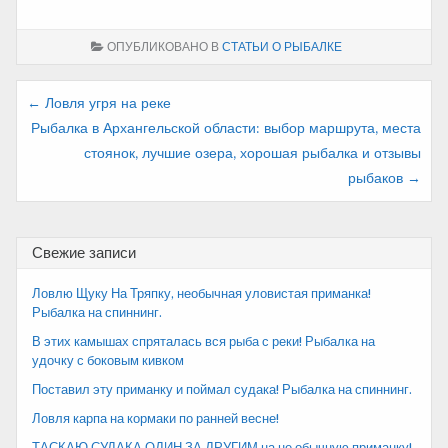
ОПУБЛИКОВАНО В
СТАТЬИ О РЫБАЛКЕ
Навигация
← Ловля угря на реке
Рыбалка в Архангельской области: выбор маршрута, места
по
стоянок, лучшие озера, хорошая рыбалка и отзывы
записям
рыбаков →
Свежие записи
Ловлю Щуку На Тряпку, необычная уловистая приманка!
Рыбалка на спиннинг.
В этих камышах спряталась вся рыба с реки! Рыбалка на
удочку с боковым кивком
Поставил эту приманку и поймал судака! Рыбалка на спиннинг.
Ловля карпа на кормаки по ранней весне!
ТАСКАЮ СУДАКА ОДИН ЗА ДРУГИМ на не обычную приманку!