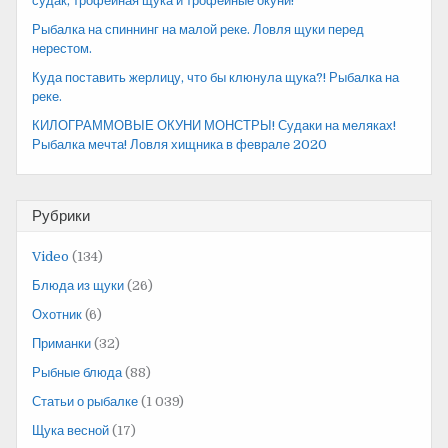
судак, трофейная щука и трофейные окуни!
Рыбалка на спиннинг на малой реке. Ловля щуки перед
нерестом.
Куда поставить жерлицу, что бы клюнула щука?! Рыбалка на
реке.
КИЛОГРАММОВЫЕ ОКУНИ МОНСТРЫ! Судаки на меляках!
Рыбалка мечта! Ловля хищника в феврале 2020
Рубрики
Video
(134)
Блюда из щуки
(26)
Охотник
(6)
Приманки
(32)
Рыбные блюда
(88)
Статьи о рыбалке
(1 039)
Щука весной
(17)