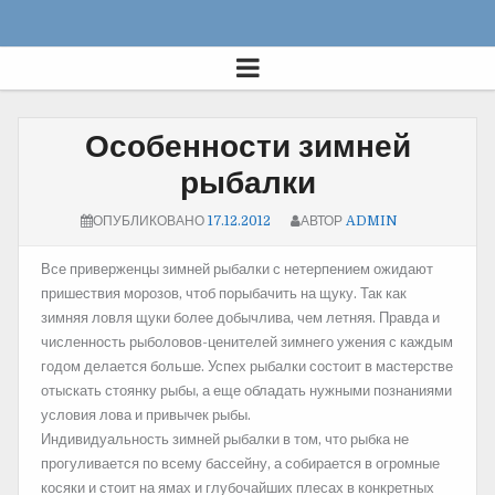
Особенности зимней
рыбалки
ОПУБЛИКОВАНО
17.12.2012
АВТОР
ADMIN
Все приверженцы зимней рыбалки с нетерпением ожидают
пришествия морозов, чтоб порыбачить на щуку. Так как
зимняя ловля щуки более добычлива, чем летняя.
Правда и
численность рыболовов-ценителей зимнего ужения с каждым
годом делается больше. Успех рыбалки состоит в мастерстве
отыскать стоянку рыбы, а еще обладать нужными познаниями
условия лова и привычек рыбы.
Индивидуальность зимней рыбалки в том, что рыбка не
прогуливается по всему бассейну, а собирается в огромные
косяки и стоит на ямах и глубочайших плесах в конкретных