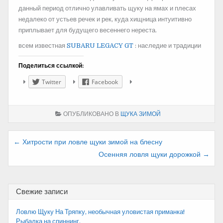
данный период отлично улавливать щуку на ямах и плесах
недалеко от устьев речек и рек, куда хищница интуитивно
приплывает для будущего весеннего нереста.
всем известная
SUBARU LEGACY GT
: наcледие и традиции
Поделиться ссылкой:
Twitter
Facebook
ОПУБЛИКОВАНО В
ЩУКА ЗИМОЙ
Навигация
← Хитрости при ловле щуки зимой на блесну
Осенняя ловля щуки дорожкой →
по
записям
Свежие записи
Ловлю Щуку На Тряпку, необычная уловистая приманка!
Рыбалка на спиннинг.