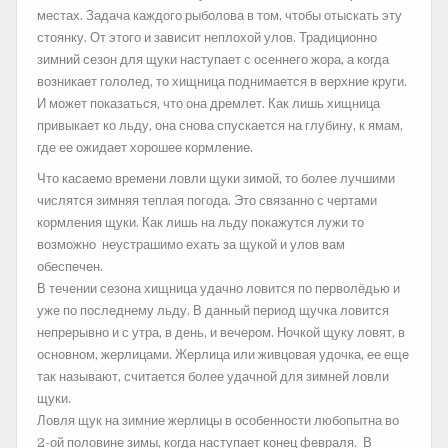
местах. Задача каждого рыболова в том, чтобы отыскать эту
стоянку. От этого и зависит неплохой улов. Традиционно
зимний сезон для щуки наступает с осеннего жора, а когда
возникает гололед, то хищница поднимается в верхние круги.
И может показаться, что она дремлет. Как лишь хищница
привыкает ко льду, она снова спускается на глубину, к ямам,
где ее ожидает хорошее кормление.
Что касаемо времени ловли щуки зимой, то более лучшими
числятся зимняя теплая погода. Это связанно с чертами
кормления щуки. Как лишь на льду покажутся лужи то
возможно неустрашимо ехать за щукой и улов вам
обеспечен.
В течении сезона хищница удачно ловится по перволёдью и
уже по последнему льду. В данный период щучка ловится
непрерывно и с утра, в день, и вечером. Ночкой щуку ловят, в
основном, жерлицами. Жерлица или живцовая удочка, ее еще
так называют, считается более удачной для зимней ловли
щуки.
Ловля щук на зимние жерлицы в особенности любопытна во
2-ой половине зимы, когда наступает конец февраля. В