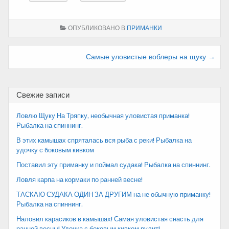
ОПУБЛИКОВАНО В
ПРИМАНКИ
Навигация
Самые уловистые воблеры на щуку →
по
записям
Свежие записи
Ловлю Щуку На Тряпку, необычная уловистая приманка!
Рыбалка на спиннинг.
В этих камышах спряталась вся рыба с реки! Рыбалка на
удочку с боковым кивком
Поставил эту приманку и поймал судака! Рыбалка на спиннинг.
Ловля карпа на кормаки по ранней весне!
ТАСКАЮ СУДАКА ОДИН ЗА ДРУГИМ на не обычную приманку!
Рыбалка на спиннинг.
Наловил карасиков в камышах! Самая уловистая снасть для
ранней весны! Удочка с боковым кивком рулит!