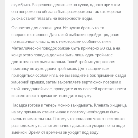
скумбрию. Разрешено делить ее на куски, однако при этом
она непременно обязана быть разморожена так как мерзлая
рыбка станет плавать на поверхности воды.
О снастях для ловли щуки. Не нужно брать что-то
сверхестественное. Для такой рыбалки подойдет рядовая
поплавочная снасть, но с некоторыми особенностями.
Металлической поводок обязан быть примерно 50 см, а на
конце этого поводка должен быть лишь один тройник с
достаточно острыми жалами. Такой тройник удерживает
приманку не хуже двоих тройников. Для насадки вам
пригодиться особая игла, ее вы вводите в бок приманки сзади
жаберной крышки, затем закрепляете вертлюжок поводка к
этой насадочной игле, проводите иглу по всей протяженности
и возле хвоста приманки выводите наружу.
Насадка готова и теперь можно закидывать. Клевать хищница
на эту приманку станет иначе и поэтому необходимо быть
очень внимательным. Потому что поплавок может несколько
раз подскакнуть, а потом начнет двигаться умеренно по воде
змейкой. Время от времени он уходит под воду.