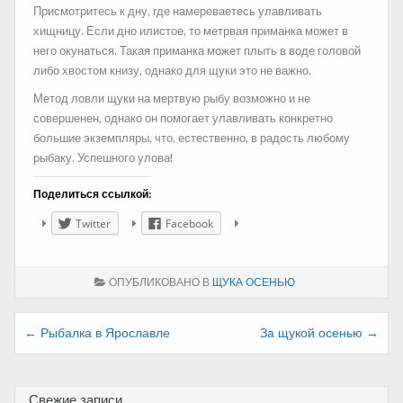
Присмотритесь к дну, где намереваетесь улавливать
хищницу. Если дно илистое, то метрвая приманка может в
него окунаться. Такая приманка может плыть в воде головой
либо хвостом книзу, однако для щуки это не важно.
Метод ловли щуки на мертвую рыбу возможно и не
совершенен, однако он помогает улавливать конкретно
большие экземпляры, что, естественно, в радость любому
рыбаку. Успешного улова!
Поделиться ссылкой:
Twitter
Facebook
ОПУБЛИКОВАНО В
ЩУКА ОСЕНЬЮ
Навигация
← Рыбалка в Ярославле
За щукой осенью →
по
записям
Свежие записи