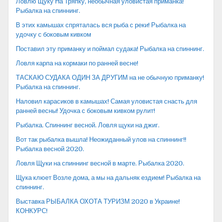
Ловлю Щуку На Тряпку, необычная уловистая приманка!
Рыбалка на спиннинг.
В этих камышах спряталась вся рыба с реки! Рыбалка на
удочку с боковым кивком
Поставил эту приманку и поймал судака! Рыбалка на спиннинг.
Ловля карпа на кормаки по ранней весне!
ТАСКАЮ СУДАКА ОДИН ЗА ДРУГИМ на не обычную приманку!
Рыбалка на спиннинг.
Наловил карасиков в камышах! Самая уловистая снасть для
ранней весны! Удочка с боковым кивком рулит!
Рыбалка. Спиннинг весной. Ловля щуки на джиг.
Вот так рыбалка вышла! Неожиданный улов на спиннинг!!
Рыбалка весной 2020.
Ловля Щуки на спиннинг весной в марте. Рыбалка 2020.
Щука клюет Возле дома, а мы на дальняк ездием! Рыбалка на
спиннинг.
Выставка РЫБАЛКА ОХОТА ТУРИЗМ 2020 в Украине!
КОНКУРС!