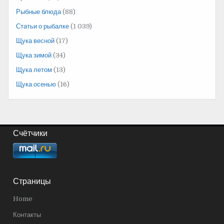
Рыбные блюда
(88)
Статьи о рыбалке
(1 039)
Щука весной
(17)
Щука зимой
(34)
Щука летом
(13)
Щука осенью
(16)
Счётчики
Страницы
Home
Контакты