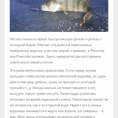
Нет его только в горных быстротекущих ручьях и речках с
холодной водой. Обитает эта рыба и в опресненных
прибрежных морских участках морей, к примеру, в Финском
или Рижском заливах. Здесь невероятно распространена
ловля окуня зимой и летом.
Эта рыба необычайно прожорлива. Если перед окунем
большая стайка более мелких обитателей водоема, он, едва
проглотив одну добычу, сразу же бросается за второй,
третьей и т. д. Иногда мальки, не поместившиеся в его
желудке, торчат прямо изо рта. Такие кадры рыболовы
получают во время подводной съемки. Ловля окуня зимой так
же интересна, как и по открытой воде. Нерест его в южных
водоемах начинается в марте или апреле, а в северных – в
мае. Икру окунь откладывает на небольшой глубине в