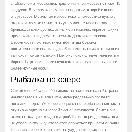
стабильном атмосферном давлении и при морозе не ниже -15
градусов. Вечером клев бывает недолгим, а порой и вовсе
отсутствует. В сильные морозы искать полосатика нужно в
омутах и глубоких ямах, а в чуть более теплую погоду — в
бровках, старых руслах, отмелях и вершинах оврагов. Окунь
предпочитает водоемы с твердым дном и коряжником.
Вероятность поклевок зимой вблизи прибрежной
растительности велика в декабре и марте, когда этот хищник
там охотится за мальком. Поэтому поиск следует начинать от
берега. Туда за мелкими окуньками зачастую приплывают и
более крупные особи.
Рыбалка на озере
Самый лучший клев в большинстве водоемов нашей страны
наблюдается в начале зимы, непосредственно после их
покрытия льдом. Уже через неделю после образования наста
окунь выходит на пик своей зимней активности. Длится она
около пятнадцати-двадцати дней. В этот период полосатики,
не уходя на глубину, стараются держаться прибрежной зоны.
В январе в озерах клев заметно ухудшается. Сильные