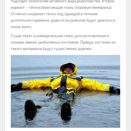
подходит любителям активного вида рыболовства. Второй
вариант – теплосберегающая ткань (поровые мембраны).
Отлично сохраняет тепло под одеждой в течение
длительного времени, даже если рыболов будет двигаться
очень мало.
Существует и универсальная ткань для изготовления и
пошива зимних рыболовных костюмов. Правда, костюмы из
такого материала будут существенно дороже.