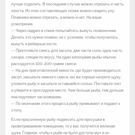
лучше отделить. В последнем случае можно отрезать и часть
хвоста. Из этих составляющих позже можно сварить уху.
Плавники можно отрезать, а можно и нет. На ваше
усмотрение.
— Через надрез в спине попытайтесь вынуть позвоночник.
Делать это нужно плавно, но с усилием, чтобы получилось
вынуть и реберные кости.
— Приготовьте смесь для засола: две части соли, одна часть
сахара, специи по вкусу. На один килограмм рыбы обычно
расходуется 100-200 грамм смеси.
— На дно приготовленной емкости, где будет производиться
засол, насыпьте немного смеси, ею же хорошо натрите щуку,
уложите рыбу и засыпьте оставшейся солью. Поставьте гнет
и уберите в прохладное место. Чем больше рыба, тем дольше
она подлежит засаливанию.
— По окончании этого процесса рыбу промывают и подают к
столу.
Если просоленную рыбу подвесить для просушки в
проветриваемом помещении, то у вас получится вяленая
щука. Главное, чтобы к рыбе не было доступа мух и ос.