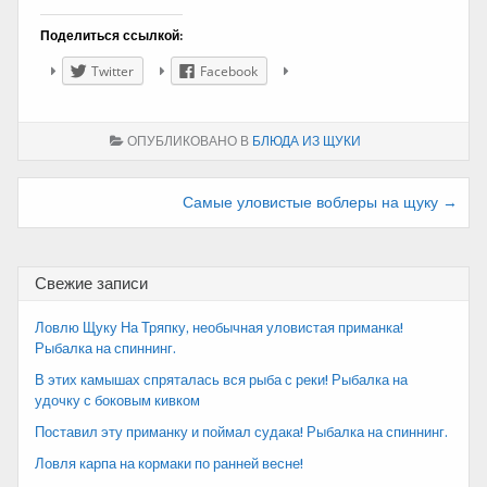
Поделиться ссылкой:
Twitter
Facebook
ОПУБЛИКОВАНО В
БЛЮДА ИЗ ЩУКИ
Навигация
Самые уловистые воблеры на щуку →
по
записям
Свежие записи
Ловлю Щуку На Тряпку, необычная уловистая приманка!
Рыбалка на спиннинг.
В этих камышах спряталась вся рыба с реки! Рыбалка на
удочку с боковым кивком
Поставил эту приманку и поймал судака! Рыбалка на спиннинг.
Ловля карпа на кормаки по ранней весне!