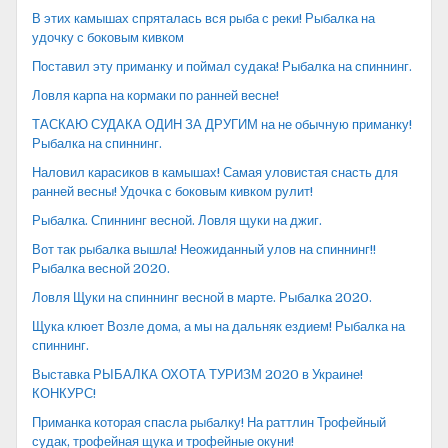
В этих камышах спряталась вся рыба с реки! Рыбалка на
удочку с боковым кивком
Поставил эту приманку и поймал судака! Рыбалка на спиннинг.
Ловля карпа на кормаки по ранней весне!
ТАСКАЮ СУДАКА ОДИН ЗА ДРУГИМ на не обычную приманку!
Рыбалка на спиннинг.
Наловил карасиков в камышах! Самая уловистая снасть для
ранней весны! Удочка с боковым кивком рулит!
Рыбалка. Спиннинг весной. Ловля щуки на джиг.
Вот так рыбалка вышла! Неожиданный улов на спиннинг!!
Рыбалка весной 2020.
Ловля Щуки на спиннинг весной в марте. Рыбалка 2020.
Щука клюет Возле дома, а мы на дальняк ездием! Рыбалка на
спиннинг.
Выставка РЫБАЛКА ОХОТА ТУРИЗМ 2020 в Украине!
КОНКУРС!
Приманка которая спасла рыбалку! На раттлин Трофейный
судак, трофейная щука и трофейные окуни!