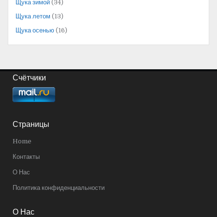
Щука зимой
(34)
Щука летом
(13)
Щука осенью
(16)
Счётчики
Страницы
Home
Контакты
О Нас
Политика конфиденциальности
О Нас